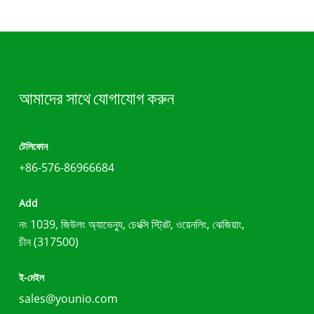
আমাদের সাথে যোগাযোগ করুন
টেলিফোন
+86-576-86966684
Add
নং 1039, জিউলং অ্যাভেন্যু, চেংক্সি স্ট্রিট, ওয়েনলিং, ঝেজিয়াং,
চীন (317500)
ই-মেইল
sales@younio.com