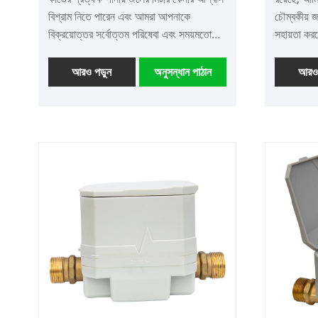
বিশ্রাম নিতে পারেন এবং আমরা আপনাকে
চৌম্বকীয় 
বিক্রয়োত্তর সর্বোত্তম পরিষেবা এবং সময়মতো
সহায়তা কর
বিতরণ করব।
আরও পড়ুন
অনুসন্ধান পাঠান
আরও 