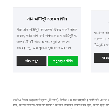
নাড়ি আউটপুট সঙ্গে জল মিটার
নীচে ডাল আউটপুট সহ জলের মিটারের একটি ভূমিকা
আমাদের কাছ
রয়েছে, আমি আশা করি আপনাকে ডাল আউটপুট সহ
স্বাগতম। গ
জলের মিটারটি আরও ভালভাবে বুঝতে সহায়তা
24 ঘন্টার ম
করবে। নতুন এবং পুরানো গ্রাহকদের একসাথে
আরও ভাল ভবিষ্যত তৈরি করতে আমাদের
আরও 
সহযোগিতা অব্যাহত রাখতে স্বাগতম!
আরও পড়ুন
অনুসন্ধান পাঠান
ইউনিও চীনের অন্যতম বিখ্যাত {কীওয়ার্ড} নির্মাতা এবং সরবরাহকারী। আমি যদি এখনই 
চাই, আপনি আমাকে কোন দাম দিবেন? আপনার পাইকারি পরিমাণ বড় হলে, আমরা ছাড় দিতে প