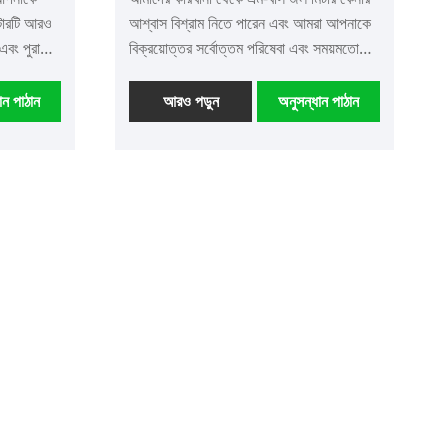
টারটি আরও
আশ্বাস বিশ্রাম নিতে পারেন এবং আমরা আপনাকে
এবং পুরানো
বিক্রয়োত্তর সর্বোত্তম পরিষেবা এবং সময়মতো
ত তৈরি
বিতরণ করব।
াখতে
ান পাঠান
আরও পড়ুন
অনুসন্ধান পাঠান