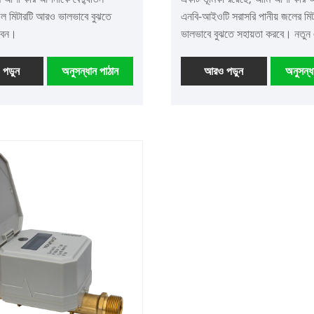
জল মিটারটি আরও ভালভাবে বুঝতে
এনবি-আইওটি সরাসরি পানীয় জলের মি
বেন।
ভালভাবে বুঝতে সহায়তা করবে। নতুন 
গ্রাহকদের একসাথে আরও ভাল ভবিষ্য
করতে আমাদের সহযোগিতা অব্যাহত র
পড়ুন
অনুসন্ধান পাঠান
আরও পড়ুন
অনুসন্ধ
স্বাগতম!