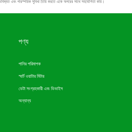
াল ভবিষ্যত এবং পারস্পরিক সুবিধা তৈরি করতে একে অপরের সাথে সহযোগিতা করি।
পণ্য
পানির পরিমাপক
স্মার্ট ওয়াটার মিটার
ডেটা সংগ্রহকারী এবং ডিভাইস
অন্যান্য