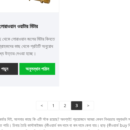
লোরাওয়ান ওয়াটার মিটার
 থেকে লোরাওয়ান জলের মিটার কিনতে
্রাহকদের কাছ থেকে প্রতিটি অনুরোধ
ধ্যে উত্তর দেওয়া হচ্ছে।
পড়ুন
অনুসন্ধান পাঠান
<
1
2
3
>
অর্ডার দিই, আপনার কাছে কি এটি স্টক রয়েছে? অবশ্যই! প্রয়োজনে আমরা কেবল নিখরচায় নমুনাগু
ারি। চিনায় তৈরি কাস্টমাইজড {কীওয়ার্ড কম দামে বা কম দামে কেনা যায়। ছাড় {কীওয়ার্ড bu