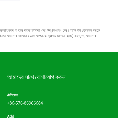
লি সরবরাহ করব না তবে দামের তালিকা এবং উদ্ধৃতিগুলিও দেব। আমি যদি হোলসেল করতে
y কিনতে আমাদের কারখানায় এসে আপনাকে স্বাগত জানানো হচ্ছে} এছাড়াও, আমাদের
আমাদের সাথে যোগাযোগ করুন
টেলিফোন
+86-576-86966684
Add