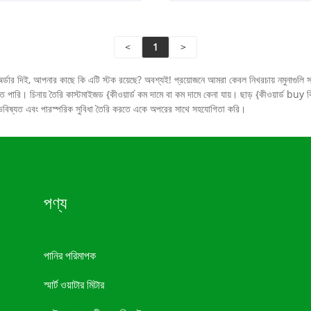
<
1
>
অর্ডার দিই, আপনার কাছে কি এটি স্টক রয়েছে? অবশ্যই! প্রয়োজনে আমরা কেবল নিখরচায় নমুনাগু
ারি। চিনায় তৈরি কাস্টমাইজড {কীওয়ার্ড কম দামে বা কম দামে কেনা যায়। ছাড় {কীওয়ার্ড bu
াল ভবিষ্যত এবং পারস্পরিক সুবিধা তৈরি করতে একে অপরের সাথে সহযোগিতা করি।
পণ্য
পানির পরিমাপক
স্মার্ট ওয়াটার মিটার