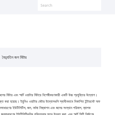
বৈদ্যুতিন জল মিটার
 জলের মিটার এবং স্মার্ট ওয়াটার মিটারে বিশেষীকরণকারী একটি উচ্চ প্রযুক্তির উদ্যোগ।
ুক্ত করা হয়েছে। ইয়ুনিও ওয়াটার মেটার উদ্যোগগুলি স্বাধীনভাবে বিকাশিত ইন্টারনেট অফ
 জনসাধারণের ইউটিলিটিস, জল, নর্দমা নিষ্কাশন এবং জলের সংস্থান পরিমাপ, ব্যাপক
 জনসাধারণের ইউটিলিটিগুলির পরিচালনার স্তর উন্নত করা, এবং স্মার্ট সিটি নির্মাণের