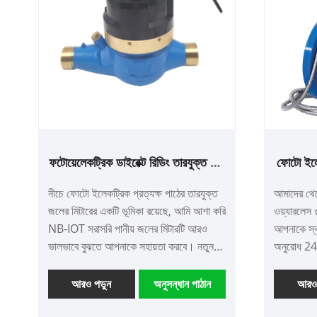
ফটোয়েলেকট্রিক ডাইরেক্ট রিডিং তারযুক্ত জল
ফোটো ইলেক
মিটার
ওল
নীচে ফোটো ইলেকট্রিক প্রত্যক্ষ পাঠের তারযুক্ত
আমাদের থেক
জলের মিটারের একটি ভূমিকা রয়েছে, আমি আশা করি
ওয়্যারলেস 
NB-IOT সরাসরি পানীয় জলের মিটারটি আরও
আপনাকে স্ব
ভালভাবে বুঝতে আপনাকে সহায়তা করবে। নতুন
অনুরোধ 24 ঘ
এবং পুরানো গ্রাহকদের একসাথে আরও ভাল
ভবিষ্যত তৈরি করতে আমাদের সহযোগিতা অব্যাহত
আরও পড়ুন
অনুসন্ধান পাঠান
আরও 
রাখতে স্বাগতম!