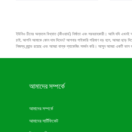
ইউনিও চীনের অন্যতম বিখ্যাত {কীওয়ার্ড} নির্মাতা এবং সরবরাহকারী। আমি যদি এখনই 
চাই, আপনি আমাকে কোন দাম দিবেন? আপনার পাইকারি পরিমাণ বড় হলে, আমরা ছাড় দিতে প
নিজস্ব ব্র্যান্ড রয়েছে এবং আমরা বাল্ক প্যাকেজিং সমর্থন করি। আসুন আমরা একটি ভ
আমাদের সম্পর্কে
আমাদের সম্পর্কে
আমাদের সার্টিফিকেট