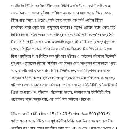
ওয়েইনলিং ইউনিও ওয়াটার মিটার কোং, লিমিটেড হ'ল চীনে castালাই লোহা
ভালভ উত্পাদন। আমরা বুদ্ধিমান পরিমাপ ব্যবস্থাপনার সাথে জলের মিটার, জলের
মিটার খুচরা যন্ত্রাংশ, ironালাই লোহা ভালভ এবং স্মার্ট ওয়াটার মিটারে
বিশেষীকরণকারী একটি উচ্চ প্রযুক্তির উদ্যোগ। ইয়ুনিও ওয়াটার মিটার একটি স্মার্ট
মিটারিং সিস্টেম গঠন করেছে এবং আবিষ্কার এবং ইউটিলিটি মডেলগুলির জন্য 80
টিরও বেশি পেটেন্ট পেয়েছে এবং অনেকগুলি নতুন ওয়াটার মিটার পণ্য অন্তর্ভুক্ত করা
হয়েছে। ইয়ুনিও ওয়াটার মেটার উদ্যোগগুলি স্বাধীনভাবে বিকাশিত ইন্টারনেট অফ
থিংস প্রযুক্তির উপর ভিত্তি করে বুদ্ধিমান পরিমাপ ও পর্যবেক্ষণ পরিচালন সিস্টেমটি
বুদ্ধিমান ওয়্যারলেস মিটারিং টার্মিনাল এবং বিশাল ডেটা বিশ্লেষণ পরিচালনাকে গ্রহণ
করে, যা পৌরসভা ও জনসাধারণের ইউটিলিটিস, জল, নর্দমা নিষ্কাশন এবং জলের
সংস্থান পরিমাপ, ব্যাপক ব্যবহারের ক্ষেত্রে ব্যবহৃত হয় এবং পরিচালনা, জলের জন্য
পরিমাপের তথ্য সরবরাহ এবং পর্যবেক্ষণ, নগর জনসাধারণের ইউটিলিটি বেসিক রিসোর্স
শিল্পের তথ্যায়ন এবং বুদ্ধিমান পরিচালনার প্রচার, জনসাধারণের ইউটিলিটিগুলির
পরিচালনার স্তর উন্নত করা, এবং স্মার্ট সিটি নির্মাণের পরিবেশন।
ইউএনও ওয়াটার মিটার ডিএন 15 (1 / 2â €) থেকে ডিএন 500 (20â €)
পর্যন্ত মানের জলের মিটারের সম্পূর্ণ পরিসীমা তৈরির জন্য উন্নত সরঞ্জাম এবং উচ্চ
প্রযুক্তি ধারণ করে, তরুণ জল মিটার আইএসও 4064 এবং ওআইএমএল-আর 49