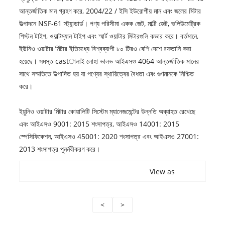
আন্তর্জাতিক মান গ্রহণ করে, 2004/22 / ইসি ইউরোপীয় মান এবং জলের মিটার
উত্পাদনে NSF-61 স্ট্যান্ডার্ড। পণ্য পরিসীমা একক জেট, মাল্টি জেট, ভলিউমেট্রিক
পিস্টন টাইপ, ওয়াল্টম্যান টাইপ এবং স্মার্ট ওয়াটার মিটারগুলি কভার করে। বর্তমানে,
ইউনিও ওয়াটার মিটার ইতিমধ্যে বিশ্বব্যাপী ৮০ টিরও বেশি দেশে রফতানি করা
হয়েছে। সমস্ত castালাই লোহা ভালভ আইএসও 4064 আন্তর্জাতিক মানের
সাথে সম্মতিতে উত্পাদিত হয় যা পণ্যের স্থায়িত্বের বৈধতা এবং গুণমানকে নিশ্চিত
করে।
ইয়ুনিও ওয়াটার মিটার কোয়ালিটি সিস্টেম ম্যানেজমেন্টের উন্নতি অব্যাহত রেখেছে
এবং আইএসও 9001: 2015 শংসাপত্র, আইএসও 14001: 2015
স্পেসিফিকেশন, আইএসও 45001: 2020 শংসাপত্র এবং আইএসও 27001:
2013 শংসাপত্র পুনর্নবীকরণ করে।
View as
<
>