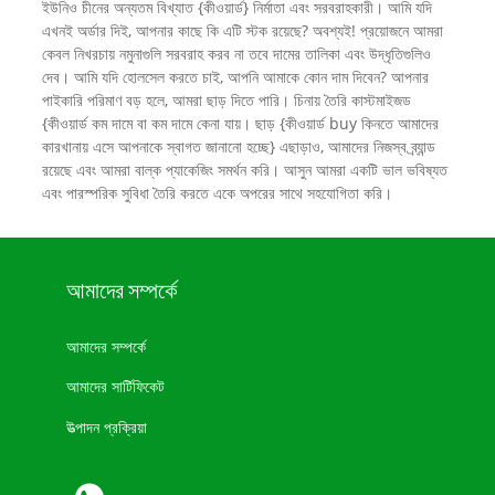
ইউনিও চীনের অন্যতম বিখ্যাত {কীওয়ার্ড} নির্মাতা এবং সরবরাহকারী। আমি যদি
এখনই অর্ডার দিই, আপনার কাছে কি এটি স্টক রয়েছে? অবশ্যই! প্রয়োজনে আমরা
কেবল নিখরচায় নমুনাগুলি সরবরাহ করব না তবে দামের তালিকা এবং উদ্ধৃতিগুলিও
দেব। আমি যদি হোলসেল করতে চাই, আপনি আমাকে কোন দাম দিবেন? আপনার
পাইকারি পরিমাণ বড় হলে, আমরা ছাড় দিতে পারি। চিনায় তৈরি কাস্টমাইজড
{কীওয়ার্ড কম দামে বা কম দামে কেনা যায়। ছাড় {কীওয়ার্ড buy কিনতে আমাদের
কারখানায় এসে আপনাকে স্বাগত জানানো হচ্ছে} এছাড়াও, আমাদের নিজস্ব ব্র্যান্ড
রয়েছে এবং আমরা বাল্ক প্যাকেজিং সমর্থন করি। আসুন আমরা একটি ভাল ভবিষ্যত
এবং পারস্পরিক সুবিধা তৈরি করতে একে অপরের সাথে সহযোগিতা করি।
আমাদের সম্পর্কে
আমাদের সম্পর্কে
আমাদের সার্টিফিকেট
উত্পাদন প্রক্রিয়া