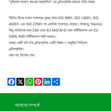
"বুদ্ধিমান সংযোগ, জয়-জয় সহযোগিতা" এর এন্টারপ্রাইজ মোডকে গাইড করছে৷
ইউনিও চীনের গুণমান শংসাপত্র কেন্দ্র থেকে ISO 9001, ISO 14001, ISO
45001, এবং ISO 27001 সহ একাধিক শংসাপত্র পেয়েছে। উপরন্তু, Younio
কিছু আইটেমের জন্য CMI থেকে EU MID B+D মোড সার্টিফিকেশন এবং EU
OIML R49 সার্টিফিকেশন অর্জন করেছে।
আমরা একটি হাই-টেক এন্টারপ্রাইজ, একটি বিজ্ঞান ও প্রযুক্তি ভিত্তিক
এন্টারপ্রাইজ।
তরুণ দল, বিশ্বের সেবা.
Facebook
X
WhatsApp
Pinterest
LinkedIn
Share
আমাদের সম্পর্কে