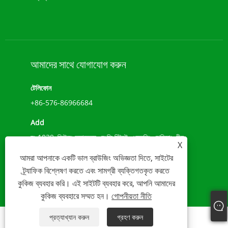
আমাদের সাথে যোগাযোগ করুন
টেলিফোন
+86-576-86966684
Add
নং 1039, জিউলং অ্যাভেন্যু, চেংক্সি স্ট্রিট, ওয়েনলিং, ঝেজিয়াং, চীন
X
(317500)
আমরা আপনাকে একটি ভাল ব্রাউজিং অভিজ্ঞতা দিতে, সাইটের
ই-মেইল
ট্র্যাফিক বিশ্লেষণ করতে এবং সামগ্রী ব্যক্তিগতকৃত করতে
কুকিজ ব্যবহার করি। এই সাইটটি ব্যবহার করে, আপনি আমাদের
sales@younio.com
কুকিজ ব্যবহারে সম্মত হন।
গোপনীয়তা নীতি
প্রত্যাখ্যান করুন
গ্রহণ করুন
Links
Sitemap
RSS
XML
গোপনীয়তা নীতি