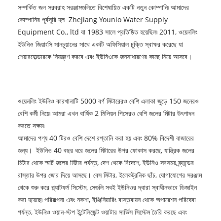
সম্পর্কিত জল সরবরাহ সরঞ্জামগুলিতে বিশেষায়িত একটি নতুন কোম্পানি৷ আমাদের
কোম্পানির পূর্বসূরি হল Zhejiang Younio Water Supply
Equipment Co., ltd যা 1983 সালে প্রতিষ্ঠিত হয়েছিল৷ 2011, ওয়েনলিং
ইউনিও জিয়াংসি সানচুয়ানের সাথে একটি অফিসিয়াল চুক্তি স্বাক্ষর করেছে যা
শেয়ারহোল্ডারকে নিয়ন্ত্রণ করবে এবং ইউনিওকে জনসাধারণের কাছে নিয়ে আসবে।
ওয়েনলিং ইউনিও কারখানাটি 5000 বর্গ মিটারেরও বেশি এলাকা জুড়ে 150 জনেরও
বেশি কর্মী নিয়ে৷ আমরা এখন বার্ষিক 2 মিলিয়ন পিসেরও বেশি জলের মিটার উৎপাদন
করতে সক্ষম৷
আমাদের পণ্য 40 টিরও বেশি দেশে রপ্তানি করা হয় এবং 80% বিদেশী বাজারের
জন্য। ইউনিও 40 বছর ধরে জলের মিটারের উপর ফোকাস করছে, যান্ত্রিক জলের
মিটার থেকে স্মার্ট জলের মিটার পর্যন্ত, দেশ থেকে বিদেশে, ইউনিও সবসময় ব্র্যান্ডের
রাস্তার উপর জোর দিয়ে আসছে। বেস মিটার, ইলেকট্রনিক ছাঁচ, যোগাযোগের সরঞ্জাম
থেকে শুরু করে প্ল্যাটফর্ম সিস্টেম, সেগুলি সবই ইউনিওর দ্বারা স্বাধীনভাবে ডিজাইন
করা হয়েছে৷ পরিকল্পনা এবং নকশা, ইঞ্জিনিয়ারিং বাস্তবায়ন থেকে অপারেশন পরিষেবা
পর্যন্ত, ইউনিও ওয়ান-স্টপ ইন্টেলিজেন্ট ওয়াটার সার্ভিস সিস্টেম তৈরি করছে এবং