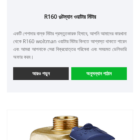
R160 ওল্টম্যান ওয়াটার মিটার
একটি পেশাদার বাল্ক মিটার প্রস্তুতকারক হিসাবে, আপনি আমাদের কারখানা
থেকে R160 woltman ওয়াটার মিটার কিনতে আশ্বস্ত থাকতে পারেন
এবং আমরা আপনাকে সেরা বিক্রয়োত্তর পরিষেবা এবং সময়মত ডেলিভারি
অফার করব।
আরও পড়ুন
অনুসন্ধান পাঠান