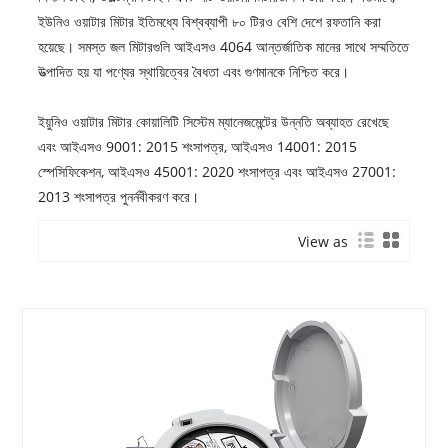
ইউনিও ওয়াটার মিটার ইতিমধ্যে বিশ্বব্যাপী ৮০ টিরও বেশি দেশে রফতানি করা
হয়েছে। সমস্ত জল মিটারগুলি আইএসও 4064 আন্তর্জাতিক মানের সাথে সম্মতিতে
উত্পাদিত হয় যা পণ্যের স্থায়িত্বের বৈধতা এবং গুণমানকে নিশ্চিত করে।
ইয়ুনিও ওয়াটার মিটার কোয়ালিটি সিস্টেম ম্যানেজমেন্টের উন্নতি অব্যাহত রেখেছে
এবং আইএসও 9001: 2015 শংসাপত্র, আইএসও 14001: 2015
স্পেসিফিকেশন, আইএসও 45001: 2020 শংসাপত্র এবং আইএসও 27001:
2013 শংসাপত্র পুনর্নবীকরণ করে।
View as