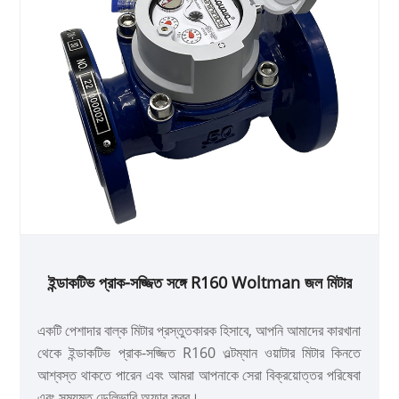
ইন্ডাকটিভ প্রাক-সজ্জিত সঙ্গে R160 Woltman জল মিটার
একটি পেশাদার বাল্ক মিটার প্রস্তুতকারক হিসাবে, আপনি আমাদের কারখানা
থেকে ইন্ডাকটিভ প্রাক-সজ্জিত R160 ওল্টম্যান ওয়াটার মিটার কিনতে
আশ্বস্ত থাকতে পারেন এবং আমরা আপনাকে সেরা বিক্রয়োত্তর পরিষেবা
এবং সময়মত ডেলিভারি অফার করব।