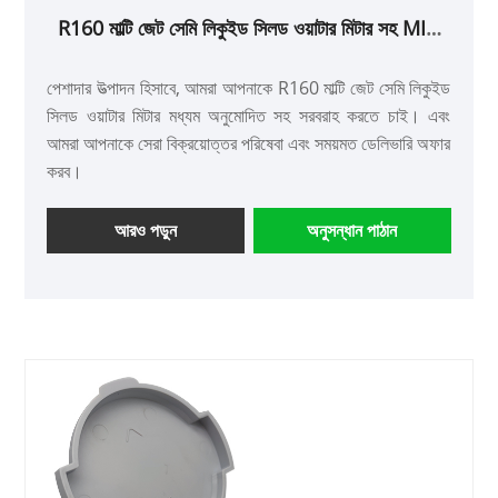
R160 মাল্টি জেট সেমি লিকুইড সিলড ওয়াটার মিটার সহ MID
অনুমোদিত
পেশাদার উত্পাদন হিসাবে, আমরা আপনাকে R160 মাল্টি জেট সেমি লিকুইড
সিলড ওয়াটার মিটার মধ্যম অনুমোদিত সহ সরবরাহ করতে চাই। এবং
আমরা আপনাকে সেরা বিক্রয়োত্তর পরিষেবা এবং সময়মত ডেলিভারি অফার
করব।
আরও পড়ুন
অনুসন্ধান পাঠান