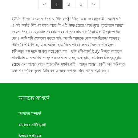
<
1
2
3
>
ইউনিও চীনের অন্যতম বিখ্যাত {কীওয়ার্ড} নির্মাতা এবং সরবরাহকারী। আমি যদি
এখনই অর্ডার দিই, আপনার কাছে কি এটি স্টক রয়েছে? অবশ্যই! প্রয়োজনে আমরা
কেবল নিখরচায় নমুনাগুলি সরবরাহ করব না তবে দামের তালিকা এবং উদ্ধৃতিগুলিও
দেব। আমি যদি হোলসেল করতে চাই, আপনি আমাকে কোন দাম দিবেন? আপনার
পাইকারি পরিমাণ বড় হলে, আমরা ছাড় দিতে পারি। চিনায় তৈরি কাস্টমাইজড
{কীওয়ার্ড কম দামে বা কম দামে কেনা যায়। ছাড় {কীওয়ার্ড buy কিনতে আমাদের
কারখানায় এসে আপনাকে স্বাগত জানানো হচ্ছে} এছাড়াও, আমাদের নিজস্ব ব্র্যান্ড
রয়েছে এবং আমরা বাল্ক প্যাকেজিং সমর্থন করি। আসুন আমরা একটি ভাল ভবিষ্যত
এবং পারস্পরিক সুবিধা তৈরি করতে একে অপরের সাথে সহযোগিতা করি।
আমাদের সম্পর্কে
আমাদের সম্পর্কে
আমাদের সার্টিফিকেট
উত্পাদন প্রক্রিয়া