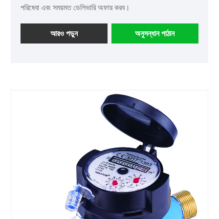
পরিষেবা এবং সময়মত ডেলিভারি অফার করব।
আরও পড়ুন
অনুসন্ধান পাঠান