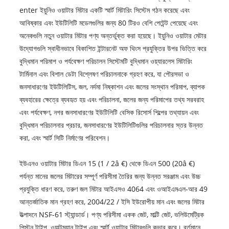
enter ইয়ুনিও ওয়াটার মিটার একটি স্মার্ট মিটারিং সিস্টেম গঠন করেছে এবং
আবিষ্কার এবং ইউটিলিটি মডেলগুলির জন্য 80 টিরও বেশি পেটেন্ট পেয়েছে এবং
অনেকগুলি নতুন ওয়াটার মিটার পণ্য অন্তর্ভুক্ত করা হয়েছে। ইয়ুনিও ওয়াটার মেটার
উদ্যোগগুলি স্বাধীনভাবে বিকাশিত ইন্টারনেট অফ থিংস প্রযুক্তির উপর ভিত্তি করে
বুদ্ধিমান পরিমাপ ও পর্যবেক্ষণ পরিচালন সিস্টেমটি বুদ্ধিমান ওয়্যারলেস মিটারিং
টার্মিনাল এবং বিশাল ডেটা বিশ্লেষণ পরিচালনাকে গ্রহণ করে, যা পৌরসভা ও
জনসাধারণের ইউটিলিটিস, জল, নর্দমা নিষ্কাশন এবং জলের সংস্থান পরিমাপ, ব্যাপক
ব্যবহারের ক্ষেত্রে ব্যবহৃত হয় এবং পরিচালনা, জলের জন্য পরিমাপের তথ্য সরবরাহ
এবং পর্যবেক্ষণ, নগর জনসাধারণের ইউটিলিটি বেসিক রিসোর্স শিল্পের তথ্যায়ন এবং
বুদ্ধিমান পরিচালনার প্রচার, জনসাধারণের ইউটিলিটিগুলির পরিচালনার স্তর উন্নত
করা, এবং স্মার্ট সিটি নির্মাণের পরিবেশন।
ইউএনও ওয়াটার মিটার ডিএন 15 (1 / 2â €) থেকে ডিএন 500 (20â €)
পর্যন্ত মানের জলের মিটারের সম্পূর্ণ পরিসীমা তৈরির জন্য উন্নত সরঞ্জাম এবং উচ্চ
প্রযুক্তি ধারণ করে, তরুণ জল মিটার আইএসও 4064 এবং ওআইএমএল-আর 49
আন্তর্জাতিক মান গ্রহণ করে, 2004/22 / ইসি ইউরোপীয় মান এবং জলের মিটার
উত্পাদনে NSF-61 স্ট্যান্ডার্ড। পণ্য পরিসীমা একক জেট, মাল্টি জেট, ভলিউমেট্রিক
পিস্টন টাইপ, ওয়াল্টম্যান টাইপ এবং স্মার্ট ওয়াটার মিটারগুলি কভার করে। বর্তমানে,