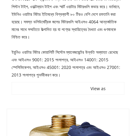
পিস্টন টাইপ, ওয়াল্টম্যান টাইপ এবং স্মার্ট ওয়াটার মিটারগুলি কভার করে। বর্তমানে,
ইউনিও ওয়াটার মিটার ইতিমধ্যে বিশ্বব্যাপী ৮০ টিরও বেশি দেশে রফতানি করা
হয়েছে। সমস্ত ভলিউমেট্রিক জলের মিটারগুলি আইএসও 4064 আন্তর্জাতিক
মানের সাথে সম্মতিতে উত্পাদিত হয় যা পণ্যের স্থায়িত্বের বৈধতা এবং গুণমানকে
নিশ্চিত করে।
ইয়ুনিও ওয়াটার মিটার কোয়ালিটি সিস্টেম ম্যানেজমেন্টের উন্নতি অব্যাহত রেখেছে
এবং আইএসও 9001: 2015 শংসাপত্র, আইএসও 14001: 2015
স্পেসিফিকেশন, আইএসও 45001: 2020 শংসাপত্র এবং আইএসও 27001:
2013 শংসাপত্র পুনর্নবীকরণ করে।
View as