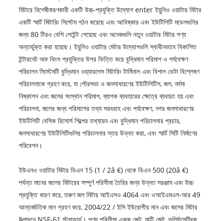
মিটারে বিশেষীকরণকারী একটি উচ্চ-প্রযুক্তি উদ্যোগ enter ইয়ুনিও ওয়াটার মিটার
একটি স্মার্ট মিটারিং সিস্টেম গঠন করেছে এবং আবিষ্কার এবং ইউটিলিটি মডেলগুলির
জন্য 80 টিরও বেশি পেটেন্ট পেয়েছে এবং অনেকগুলি নতুন ওয়াটার মিটার পণ্য
অন্তর্ভুক্ত করা হয়েছে। ইয়ুনিও ওয়াটার মেটার উদ্যোগগুলি স্বাধীনভাবে বিকাশিত
ইন্টারনেট অফ থিংস প্রযুক্তির উপর ভিত্তি করে বুদ্ধিমান পরিমাপ ও পর্যবেক্ষণ
পরিচালন সিস্টেমটি বুদ্ধিমান ওয়্যারলেস মিটারিং টার্মিনাল এবং বিশাল ডেটা বিশ্লেষণ
পরিচালনাকে গ্রহণ করে, যা পৌরসভা ও জনসাধারণের ইউটিলিটিস, জল, নর্দমা
নিষ্কাশন এবং জলের সংস্থান পরিমাপ, ব্যাপক ব্যবহারের ক্ষেত্রে ব্যবহৃত হয় এবং
পরিচালনা, জলের জন্য পরিমাপের তথ্য সরবরাহ এবং পর্যবেক্ষণ, নগর জনসাধারণের
ইউটিলিটি বেসিক রিসোর্স শিল্পের তথ্যায়ন এবং বুদ্ধিমান পরিচালনার প্রচার,
জনসাধারণের ইউটিলিটিগুলির পরিচালনার স্তর উন্নত করা, এবং স্মার্ট সিটি নির্মাণের
পরিবেশন।
ইউএনও ওয়াটার মিটার ডিএন 15 (1 / 2â €) থেকে ডিএন 500 (20â €)
পর্যন্ত মানের জলের মিটারের সম্পূর্ণ পরিসীমা তৈরির জন্য উন্নত সরঞ্জাম এবং উচ্চ
প্রযুক্তি ধারণ করে, তরুণ জল মিটার আইএসও 4064 এবং ওআইএমএল-আর 49
আন্তর্জাতিক মান গ্রহণ করে, 2004/22 / ইসি ইউরোপীয় মান এবং জলের মিটার
উত্পাদনে NSF-61 স্ট্যান্ডার্ড। পণ্য পরিসীমা একক জেট, মাল্টি জেট, ভলিউমেট্রিক