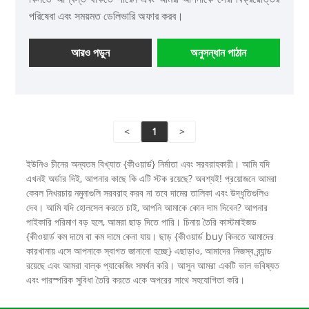
পরিষেবা এবং সময়মত ডেলিভারি অফার করব।
আরও পড়ুন
অনুসন্ধান পাঠান
<
1
>
ইউনিও চীনের অন্যতম বিখ্যাত {কীওয়ার্ড} নির্মাতা এবং সরবরাহকারী। আমি যদি
এখনই অর্ডার দিই, আপনার কাছে কি এটি স্টক রয়েছে? অবশ্যই! প্রয়োজনে আমরা
কেবল নিখরচায় নমুনাগুলি সরবরাহ করব না তবে দামের তালিকা এবং উদ্ধৃতিগুলিও
দেব। আমি যদি হোলসেল করতে চাই, আপনি আমাকে কোন দাম দিবেন? আপনার
পাইকারি পরিমাণ বড় হলে, আমরা ছাড় দিতে পারি। চিনায় তৈরি কাস্টমাইজড
{কীওয়ার্ড কম দামে বা কম দামে কেনা যায়। ছাড় {কীওয়ার্ড buy কিনতে আমাদের
কারখানায় এসে আপনাকে স্বাগত জানানো হচ্ছে} এছাড়াও, আমাদের নিজস্ব ব্র্যান্ড
রয়েছে এবং আমরা বাল্ক প্যাকেজিং সমর্থন করি। আসুন আমরা একটি ভাল ভবিষ্যত
এবং পারস্পরিক সুবিধা তৈরি করতে একে অপরের সাথে সহযোগিতা করি।