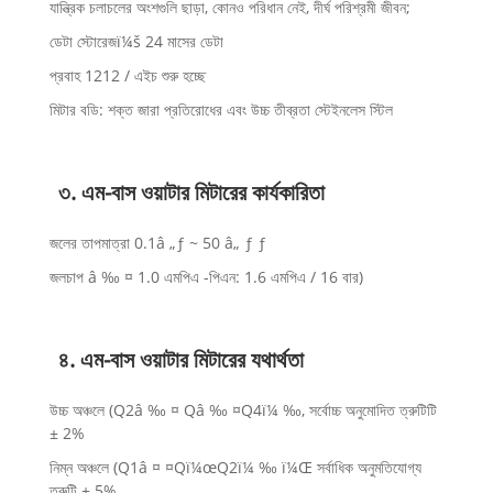
যান্ত্রিক চলাচলের অংশগুলি ছাড়া, কোনও পরিধান নেই, দীর্ঘ পরিশ্রমী জীবন;
ডেটা স্টোরেজï¼š 24 মাসের ডেটা
প্রবাহ 1212 / এইচ শুরু হচ্ছে
মিটার বডি: শক্ত জারা প্রতিরোধের এবং উচ্চ তীব্রতা স্টেইনলেস স্টিল
৩. এম-বাস ওয়াটার মিটারের কার্যকারিতা
জলের তাপমাত্রা 0.1â „ƒ ~ 50 â„ ƒ ƒ
জলচাপ â ‰ ¤ 1.0 এমপিএ -পিএন: 1.6 এমপিএ / 16 বার)
৪. এম-বাস ওয়াটার মিটারের যথার্থতা
উচ্চ অঞ্চলে (Q2â ‰ ¤ Qâ ‰ ¤Q4ï¼ ‰, সর্বোচ্চ অনুমোদিত ত্রুটিটি
± 2%
নিম্ন অঞ্চলে (Q1â ¤ ¤Qï¼œQ2ï¼ ‰ ï¼Œ সর্বাধিক অনুমতিযোগ্য
ত্রুটি ± 5%