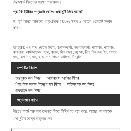
ট্রেডমার্ক নিবন্ধের প্রমাণ প্রয়োজন।
প্র: কি ইউনিও পণ্যগুলি কোনও ওয়ারেন্টি নিয়ে আসে?
উ: হ্যাঁ আমরা আমাদের পণ্যগুলিকে 100% উদার 2 বছরের ওয়ারেন্টি সমর্থন
করি।
হট ট্যাগ: এম-বাস ওয়াটার মিটার, উত্পাদনকারী, সরবরাহকারী, পাইকার, পাইকার,
কারখানা, কাস্টমাইজড, স্টক, বাল্ক, ফ্রি নমুনা, ব্র্যান্ডস, চীন, চীন মেড ইন, সস্তা,
ছাড়, কম দাম, ছাড় ছাড়, দাম, দামের তালিকা, উদ্ধৃতি
সম্পর্কিত বিভাগ
তারযুক্ত জল মিটার
ওয়্যারলেস ওয়াটার মিটার
প্রিপেইড ভালভ নিয়ন্ত্রণ জল মিটার
অতিস্বনক জল মিটার
বৈদ্যুতিন জল মিটার
অনুসন্ধান পাঠান
নীচের ফর্মে আপনার তদন্ত দিতে নির্দ্বিধায় দয়া করে. আমরা আপনাকে
24 ঘন্টার মধ্যে উত্তর দেব।