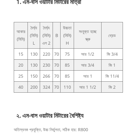
1. এম-বাস ওয়াটার মিটারের মাত্রা
দৈর্ঘ্য
দৈর্ঘ্য
উচ্চতা
আকার
সংযুক্ত হচ্ছে
(মিমি)
(মিমি)
B
(মিমি)
থ্রেড
(মিমি)
স্ক্রু
L
এল 2
H
15
130
220
70
75
আর 1/2
জি 3/4
20
130
230
70
85
আর 3/4
জি 1
25
150
266
70
85
আর 1
জি 11/4
40
200
324
70
110
আর 1 1/2
জি 2
২. এম-বাস ওয়াটার মিটারের বৈশিষ্ট্য
অতিস্বনক প্রযুক্তি, উচ্চ নির্ভুলতা, সঠিক হার: R800