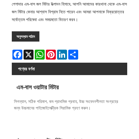
পেশাদার এম-বাস জল মিটার উত্পাদন হিসাবে, আপনি আমাদের কারখানা থেকে এম-বাস
জল মিটার কেনার আশ্বাস বিশ্রাম নিতে পারেন এবং আমরা আপনাকে বিক্রয়োত্তর
সর্বোত্তম পরিষেবা এবং সময়মতো বিতরণ করব।
অনুসন্ধান পাঠান
Facebook
X
WhatsApp
Pinterest
LinkedIn
Share
পণ্যের বর্ণনা
এম-বাস ওয়াটার মিটার
সিগন্যাল, সঠিক পরিমাপ, কম প্রাথমিক প্রবাহ, উচ্চ সংবেদনশীলতা সংগ্রহের
জন্য উচ্চমানের পাইজোইলেক্ট্রিক সিরামিক গ্রহণ করুন।