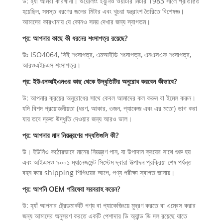
উ: হ্যাঁ আমরা কারখানা। ওয়েলিংং ইয়ুনিও ওয়াটার মিটার 1983 সালে প্রতিষ্ঠিত
হয়েছিল, সমস্ত ধরণের জলের মিটার এবং খুচরা যন্ত্রাংশ তৈরিতে বিশেষজ্ঞ।
আমাদের কারখানায় যে কোনও সময় দেখার জন্য স্বাগতম।
প্র: আপনার কাছে কী ধরনের শংসাপত্র রয়েছে?
উঃ ISO4064, সিই শংসাপত্র, এমআইডি শংসাপত্র, এনএসএফ শংসাপত্র,
আরওএইচএস শংসাপত্র।
প্র: ইউএনআইএনওর কাছ থেকে উদ্ধৃতিটির অনুরোধ করবেন কীভাবে?
উ: আপনার ক্রয়ের অনুরোধের সাথে কেবল আমাদের কল করুন বা ইমেল করুন।
যদি বিশদ প্রয়োজনীয়তা (ধরণ, আকার, ওজন, প্যাকেজ এবং এর মতো) ভাগ করা
যায় তবে দ্রুত উদ্ধৃতি দেওয়ার জন্য আরও ভাল।
প্র: আপনার মান নিয়ন্ত্রণের পদ্ধতিগুলি কী?
উ। ইউনিও কঠোরভাবে মানের নিয়ন্ত্রণ পান, যা উপাদান ক্রয়ের সাথে শুরু হয়
এবং আইএসও ৯০০১ ম্যানেজমেন্ট সিস্টেম দ্বারা উত্পাদন প্রক্রিয়া শেষ পর্যন্ত
বহন করে shipping শিপিংয়ের আগে, পণ্য পরীক্ষা স্বাগত জানায়।
প্র: আপনি OEM পরিষেবা সরবরাহ করেন?
উ: হ্যাঁ আপনার ট্রেডমার্কটি পণ্য বা প্যাকেজিংয়ে মুদ্রণ করতে বা এম্বেস করার
জন্য আমাদের অনুসরণ করতে একটি পেশাদার ডি অ্যান্ড ডি দল রয়েছে যাতে