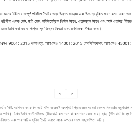
 জলের মিটারের সম্পূর্ণ পরিসীমা তৈরির জন্য উন্নত সরঞ্জাম এবং উচ্চ প্রযুক্তি ধারণ করে, 
সীমা একক জেট, মাল্টি জেট, ভলিউমেট্রিক পিস্টন টাইপ, ওয়াল্টম্যান টাইপ এবং স্মার্ট ওয়াটার মিটা
নে তৈরি করা হয় যা পণ্যের স্থায়িত্বের বৈধতা এবং গুণমানকে নিশ্চিত করে।
রেখেছে এবং আইএসও 9001: 2015 শংসাপত্র, আইএসও 14001: 2015 স্পেসিফিকেশন, আইএসও 4500
<
>
অর্ডার দিই, আপনার কাছে কি এটি স্টক রয়েছে? অবশ্যই! প্রয়োজনে আমরা কেবল নিখরচায় নমুনাগু
ারি। চিনায় তৈরি কাস্টমাইজড {কীওয়ার্ড কম দামে বা কম দামে কেনা যায়। ছাড় {কীওয়ার্ড bu
াল ভবিষ্যত এবং পারস্পরিক সুবিধা তৈরি করতে একে অপরের সাথে সহযোগিতা করি।