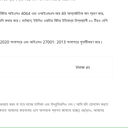
তরুণ জল মিটার আইএসও 4064 এবং ওআইএমএল-আর 49 আন্তর্জাতিক মান গ্রহণ করে,
রগুলি কভার করে। বর্তমানে, ইউনিও ওয়াটার মিটার ইতিমধ্যে বিশ্বব্যাপী ৮০ টিরও বেশি
1: 2020 শংসাপত্র এবং আইএসও 27001: 2013 শংসাপত্র পুনর্নবীকরণ করে।
View as
লি সরবরাহ করব না তবে দামের তালিকা এবং উদ্ধৃতিগুলিও দেব। আমি যদি হোলসেল করতে
y কিনতে আমাদের কারখানায় এসে আপনাকে স্বাগত জানানো হচ্ছে} এছাড়াও, আমাদের