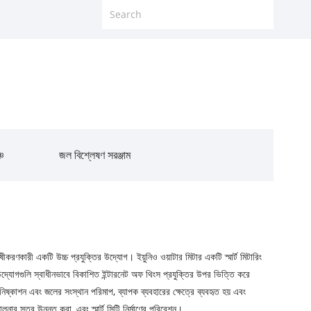
্চ
জল বিশ্লেষণ সরঞ্জাম
শেষীকরণকারী একটি উচ্চ প্রযুক্তির উদ্যোগ। ইয়ুনিও ওয়াটার মিটার একটি স্মার্ট মিটারিং
উদ্যোগগুলি স্বাধীনভাবে বিকাশিত ইন্টারনেট অফ থিংস প্রযুক্তির উপর ভিত্তি করে
নিষ্কাশন এবং জলের সংস্থান পরিমাপ, ব্যাপক ব্যবহারের ক্ষেত্রে ব্যবহৃত হয় এবং
নার স্তর উন্নত করা, এবং স্মার্ট সিটি নির্মাণের পরিবেশন।