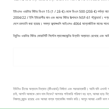
ইউএনও ওয়াটার মিটার ডিএন 15 (1 / 2â €) থেকে ডিএন 500 (20â €) পর্যন্ত মানের
2004/22 / ইসি ইউরোপীয় মান এবং জলের মিটার উত্পাদনে NSF-61 স্ট্যান্ডার্ড। পণ্য পরি
দেশে রফতানি করা হয়েছে। সমস্ত ফ্ল্যাঙ্গগুলি আইএসও 4064 আন্তর্জাতিক মানের সাথে মে
ইয়ুনিও ওয়াটার মিটার কোয়ালিটি সিস্টেম ম্যানেজমেন্টের উন্নতি অব্যাহত 
ইউনিও চীনের অন্যতম বিখ্যাত {কীওয়ার্ড} নির্মাতা এবং সরবরাহকারী। আমি যদি এখনই 
চাই, আপনি আমাকে কোন দাম দিবেন? আপনার পাইকারি পরিমাণ বড় হলে, আমরা ছাড় দিতে প
নিজস্ব ব্র্যান্ড রয়েছে এবং আমরা বাল্ক প্যাকেজিং সমর্থন করি। আসুন আমরা একটি ভ