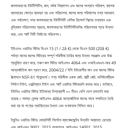
জনসাধারণের ইউটিলিটিস, জল, নর্দমা নিষ্কাশন এবং জলের সংস্থান পরিমাপ, ব্যাপক
ব্যবহারের ক্ষেত্রে ব্যবহৃত হয় এবং পরিচালনা, জলের জন্য পরিমাপের তথ্য সরবরাহ
এবং পর্যবেক্ষণ, নগর জনসাধারণের ইউটিলিটি বেসিক রিসোর্স শিল্পের তথ্যায়ন এবং
বুদ্ধিমান পরিচালনার প্রচার, জনসাধারণের ইউটিলিটিগুলির পরিচালনার স্তর উন্নত
করা, এবং স্মার্ট সিটি নির্মাণের পরিবেশন।
ইউএনও ওয়াটার মিটার ডিএন 15 (1 / 2â €) থেকে ডিএন 500 (20â €)
পর্যন্ত মানের জলের মিটারের সম্পূর্ণ পরিসীমা তৈরির জন্য উন্নত সরঞ্জাম এবং উচ্চ
প্রযুক্তি ধারণ করে, তরুণ জল মিটার আইএসও 4064 এবং ওআইএমএল-আর 49
আন্তর্জাতিক মান গ্রহণ করে, 2004/22 / ইসি ইউরোপীয় মান এবং জলের মিটার
উত্পাদনে NSF-61 স্ট্যান্ডার্ড। পণ্য পরিসীমা একক জেট, মাল্টি জেট, ভলিউমেট্রিক
পিস্টন টাইপ, ওয়াল্টম্যান টাইপ এবং স্মার্ট ওয়াটার মিটারগুলি কভার করে। বর্তমানে,
ইউনিও ওয়াটার মিটার ইতিমধ্যে বিশ্বব্যাপী ৮০ টিরও বেশি দেশে রফতানি করা
হয়েছে। সমস্ত সেন্সর আইএসও 4064 আন্তর্জাতিক মানের সাথে সম্মতিতে তৈরি
করা হয় যা পণ্যের স্থায়িত্বের বৈধতা এবং গুণমানকে নিশ্চিত করে।
ইয়ুনিও ওয়াটার মিটার কোয়ালিটি সিস্টেম ম্যানেজমেন্টের উন্নতি অব্যাহত রেখেছে
এবং আইএসও 9001: 2015 শংসাপত্র, আইএসও 14001: 2015