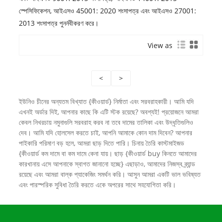
স্পেসিফিকেশন, আইএসও 45001: 2020 শংসাপত্র এবং আইএসও 27001:
2013 শংসাপত্র পুনর্নবীকরণ করে।
View as
<
>
ইউনিও চীনের অন্যতম বিখ্যাত {কীওয়ার্ড} নির্মাতা এবং সরবরাহকারী। আমি যদি
এখনই অর্ডার দিই, আপনার কাছে কি এটি স্টক রয়েছে? অবশ্যই! প্রয়োজনে আমরা
কেবল নিখরচায় নমুনাগুলি সরবরাহ করব না তবে দামের তালিকা এবং উদ্ধৃতিগুলিও
দেব। আমি যদি হোলসেল করতে চাই, আপনি আমাকে কোন দাম দিবেন? আপনার
পাইকারি পরিমাণ বড় হলে, আমরা ছাড় দিতে পারি। চিনায় তৈরি কাস্টমাইজড
{কীওয়ার্ড কম দামে বা কম দামে কেনা যায়। ছাড় {কীওয়ার্ড buy কিনতে আমাদের
কারখানায় এসে আপনাকে স্বাগত জানানো হচ্ছে} এছাড়াও, আমাদের নিজস্ব ব্র্যান্ড
রয়েছে এবং আমরা বাল্ক প্যাকেজিং সমর্থন করি। আসুন আমরা একটি ভাল ভবিষ্যত
এবং পারস্পরিক সুবিধা তৈরি করতে একে অপরের সাথে সহযোগিতা করি।