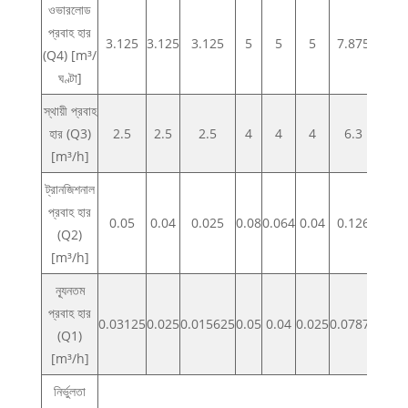
ওভারলোড
প্রবাহ হার
3.125
3.125
3.125
5
5
5
7.875
7.8
(Q4) [m³/
ঘণ্টা]
স্থায়ী প্রবাহ
হার (Q3)
2.5
2.5
2.5
4
4
4
6.3
6.3
[m³/h]
ট্রানজিশনাল
প্রবাহ হার
0.05
0.04
0.025
0.08
0.064
0.04
0.126
0.10
(Q2)
[m³/h]
ন্যূনতম
প্রবাহ হার
0.03125
0.025
0.015625
0.05
0.04
0.025
0.07875
0.0
(Q1)
[m³/h]
নির্ভুলতা
2