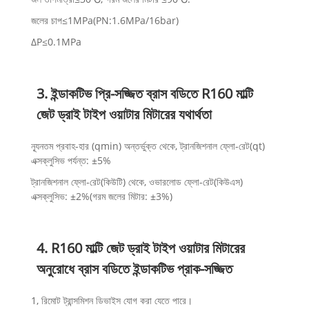
জলের চাপ≤1MPa(PN:1.6MPa/16bar)
ΔP≤0.1MPa
3. ইন্ডাকটিভ প্রি-সজ্জিত ব্রাস বডিতে R160 মাল্টি
জেট ড্রাই টাইপ ওয়াটার মিটারের যথার্থতা
ন্যূনতম প্রবাহ-হার (qmin) অন্তর্ভুক্ত থেকে, ট্রানজিশনাল ফ্লো-রেট(qt)
এক্সক্লুসিভ পর্যন্ত: ±5%
ট্রানজিশনাল ফ্লো-রেট(কিউটি) থেকে, ওভারলোড ফ্লো-রেট(কিউএস)
এক্সক্লুসিভ: ±2%(গরম জলের মিটার: ±3%)
4. R160 মাল্টি জেট ড্রাই টাইপ ওয়াটার মিটারের
অনুরোধে ব্রাস বডিতে ইন্ডাকটিভ প্রাক-সজ্জিত
1, রিমোট ট্রান্সমিশন ডিভাইস যোগ করা যেতে পারে।