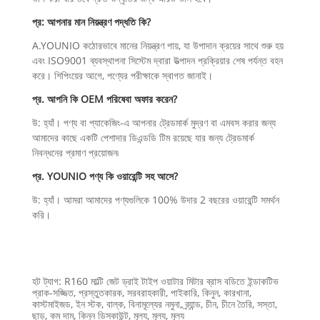
প্র: আপনার মান নিয়ন্ত্রণ পদ্ধতি কি?
A.YOUNIO কঠোরভাবে মানের নিয়ন্ত্রণ পায়, যা উপাদান ক্রয়ের সাথে শুরু হয়
এবং ISO9001 ব্যবস্থাপনা সিস্টেম দ্বারা উত্পাদন প্রক্রিয়ার শেষ পর্যন্ত বহন
করে। শিপিংয়ের আগে, পণ্যের পরীক্ষাকে স্বাগত জানাই।
প্র. আপনি কি OEM পরিষেবা অফার করেন?
উ: হ্যাঁ। পণ্য বা প্যাকেজিং-এ আপনার ট্রেডমার্ক মুদ্রণ বা এমবস করার জন্য
আমাদের কাছে একটি পেশাদার ডিএন্ডডি টিম রয়েছে যার জন্য ট্রেডমার্ক
নিবন্ধনের প্রমাণ প্রয়োজন৷
প্র. YOUNIO পণ্য কি ওয়ারেন্টি সহ আসে?
উ: হ্যাঁ। আমরা আমাদের পণ্যগুলিকে 100% উদার 2 বছরের ওয়ারেন্টি সমর্থন
করি।
হট ট্যাগ: R160 মাল্টি জেট ড্রাই টাইপ ওয়াটার মিটার ব্রাস বডিতে ইন্ডাকটিভ
প্রাক-সজ্জিত, প্রস্তুতকারক, সরবরাহকারী, পাইকারি, কিনুন, কারখানা,
কাস্টমাইজড, ইন স্টক, বাল্ক, বিনামূল্যের নমুনা, ব্র্যান্ড, চীন, চীনে তৈরি, সস্তা,
ছাড়, কম দাম, কিনুন ডিসকাউন্ট, মূল্য, মূল্য, মূল্য