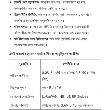
দূরবর্তী ডেটা ট্রান্সমিশন
: ম্যানুয়াল রিডিংয়ের প্রয়োজনীয়তা দূর করে,
অপারেশনাল খরচ এবং মানবিক ত্রুটি হ্রাস করে।
রিয়েল-টাইম মনিটরিং
: জল ব্যবহার নিদর্শন, ফুটো সনাক্তকরণ, এবং খরচ
অসঙ্গতি মধ্যে তাত্ক্ষণিক অন্তর্দৃষ্টি প্রদান করে।
শক্তি দক্ষতা
: কম-পাওয়ার কমিউনিকেশন প্রোটোকলের কারণে ব্যাটারি
চালিত মিটার প্রতিস্থাপন ছাড়াই 5-10 বছর ধরে কাজ করতে পারে।
স্মার্ট সিস্টেমের সাথে ইন্টিগ্রেশন
: স্মার্ট সিটি প্ল্যাটফর্ম এবং IoT-সক্ষম
পরিকাঠামোর সাথে সামঞ্জস্যপূর্ণ।
একটি সাধারণ ওয়্যারলেস ওয়াটার মিটারের প্রযুক্তিগত পরামিতি:
প্যারামিটার
স্পেসিফিকেশন
0.03–6 m³/h (আবাসিক), 0.5–50 m³/h
পরিমাপ পরিসীমা
(শিল্প)
নির্ভুলতা ক্লাস
ক্লাস B / ±2%
যোগাযোগ প্রোটোকল
LoRaWAN, NB-IoT, RF, Zigbee
পাওয়ার সাপ্লাই
লিথিয়াম ব্যাটারি, 3.6V, 5-10 বছর জীবনকাল