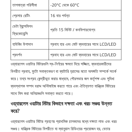
তাপমাত্রা পরিসীমা
-20°C থেকে 60°C
প্রেসার রেটিং
16 বার পর্যন্ত
ডেটা ট্রান্সমিশন
প্রতি 15 মিনিট / কনফিগারযোগ্য
ফ্রিকোয়েন্সি
হাউজিং উপাদান
প্রবাহ হার এবং মোট ব্যবহারের সাথে LCD/LED
প্রদর্শন
প্রবাহ হার এবং মোট ব্যবহারের সাথে LCD/LED
ওয়্যারলেস ওয়াটার মিটারগুলি স্ব-নির্ণয়ের ক্ষমতা দিয়ে সজ্জিত, ব্যবহারকারীদের
বিপরীত প্রবাহ, ফুটো সনাক্তকরণ বা ব্যাটারি হ্রাসের মতো অসঙ্গতি সম্পর্কে সতর্ক
করে। তথ্য সংগ্রহ কেন্দ্রীভূত করার মাধ্যমে, পৌরসভার জল কর্তৃপক্ষ এবং সুবিধা
ব্যবস্থাপক সম্পদ বরাদ্দ অপ্টিমাইজ করতে পারে এবং ঐতিহ্যগত যান্ত্রিক মিটারের
সাথে মিস করা অনিয়মগুলি সনাক্ত করতে পারে।
ওয়্যারলেস ওয়াটার মিটার কিভাবে দক্ষতা এবং খরচ সঞ্চয় উন্নত
করে?
ওয়্যারলেস ওয়াটার মিটার গ্রহণের প্রাথমিক চালকদের মধ্যে দক্ষতা লাভ এবং খরচ
সঞ্চয়। যান্ত্রিক মিটারের বিপরীতে যা ম্যানুয়াল রিডিংয়ের প্রয়োজন হয়, বেতার