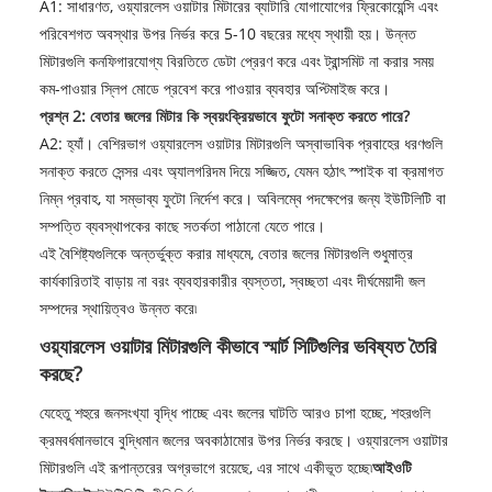
A1: সাধারণত, ওয়্যারলেস ওয়াটার মিটারের ব্যাটারি যোগাযোগের ফ্রিকোয়েন্সি এবং
পরিবেশগত অবস্থার উপর নির্ভর করে 5-10 বছরের মধ্যে স্থায়ী হয়। উন্নত
মিটারগুলি কনফিগারযোগ্য বিরতিতে ডেটা প্রেরণ করে এবং ট্রান্সমিট না করার সময়
কম-পাওয়ার স্লিপ মোডে প্রবেশ করে পাওয়ার ব্যবহার অপ্টিমাইজ করে।
প্রশ্ন 2: বেতার জলের মিটার কি স্বয়ংক্রিয়ভাবে ফুটো সনাক্ত করতে পারে?
A2: হ্যাঁ। বেশিরভাগ ওয়্যারলেস ওয়াটার মিটারগুলি অস্বাভাবিক প্রবাহের ধরণগুলি
সনাক্ত করতে সেন্সর এবং অ্যালগরিদম দিয়ে সজ্জিত, যেমন হঠাৎ স্পাইক বা ক্রমাগত
নিম্ন প্রবাহ, যা সম্ভাব্য ফুটো নির্দেশ করে। অবিলম্বে পদক্ষেপের জন্য ইউটিলিটি বা
সম্পত্তি ব্যবস্থাপকের কাছে সতর্কতা পাঠানো যেতে পারে।
এই বৈশিষ্ট্যগুলিকে অন্তর্ভুক্ত করার মাধ্যমে, বেতার জলের মিটারগুলি শুধুমাত্র
কার্যকারিতাই বাড়ায় না বরং ব্যবহারকারীর ব্যস্ততা, স্বচ্ছতা এবং দীর্ঘমেয়াদী জল
সম্পদের স্থায়িত্বও উন্নত করে৷
ওয়্যারলেস ওয়াটার মিটারগুলি কীভাবে স্মার্ট সিটিগুলির ভবিষ্যত তৈরি
করছে?
যেহেতু শহুরে জনসংখ্যা বৃদ্ধি পাচ্ছে এবং জলের ঘাটতি আরও চাপা হচ্ছে, শহরগুলি
ক্রমবর্ধমানভাবে বুদ্ধিমান জলের অবকাঠামোর উপর নির্ভর করছে। ওয়্যারলেস ওয়াটার
মিটারগুলি এই রূপান্তরের অগ্রভাগে রয়েছে, এর সাথে একীভূত হচ্ছে৷
আইওটি