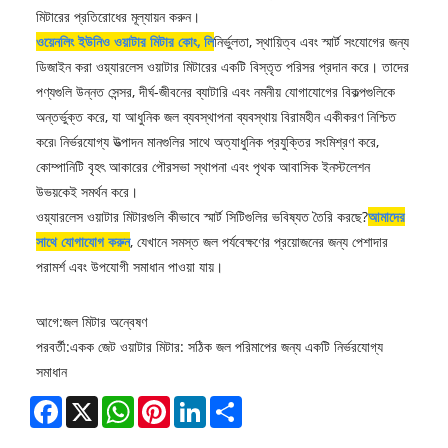
মিটারের প্রতিরোধের মূল্যায়ন করুন।
ওয়েনলিং ইউনিও ওয়াটার মিটার কোং, লি
নির্ভুলতা, স্থায়িত্ব এবং স্মার্ট সংযোগের জন্য
ডিজাইন করা ওয়্যারলেস ওয়াটার মিটারের একটি বিস্তৃত পরিসর প্রদান করে। তাদের
পণ্যগুলি উন্নত সেন্সর, দীর্ঘ-জীবনের ব্যাটারি এবং নমনীয় যোগাযোগের বিকল্পগুলিকে
অন্তর্ভুক্ত করে, যা আধুনিক জল ব্যবস্থাপনা ব্যবস্থায় বিরামহীন একীকরণ নিশ্চিত
করে৷ নির্ভরযোগ্য উত্পাদন মানগুলির সাথে অত্যাধুনিক প্রযুক্তির সংমিশ্রণ করে,
কোম্পানিটি বৃহৎ আকারের পৌরসভা স্থাপনা এবং পৃথক আবাসিক ইনস্টলেশন
উভয়কেই সমর্থন করে।
ওয়্যারলেস ওয়াটার মিটারগুলি কীভাবে স্মার্ট সিটিগুলির ভবিষ্যত তৈরি করছে?
আমাদের
সাথে যোগাযোগ করুন
, যেখানে সমস্ত জল পর্যবেক্ষণের প্রয়োজনের জন্য পেশাদার
পরামর্শ এবং উপযোগী সমাধান পাওয়া যায়।
আগে:
জল মিটার অন্বেষণ
পরবর্তী:
একক জেট ওয়াটার মিটার: সঠিক জল পরিমাপের জন্য একটি নির্ভরযোগ্য
সমাধান
Facebook
X
WhatsApp
Pinterest
LinkedIn
Share