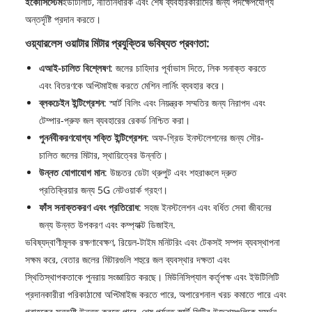
ইকোসিস্টেম
ইউটিলিটি, নীতিনির্ধারক এবং শেষ ব্যবহারকারীদের জন্য পদক্ষেপযোগ্য
অন্তর্দৃষ্টি প্রদান করতে।
ওয়্যারলেস ওয়াটার মিটার প্রযুক্তির ভবিষ্যত প্রবণতা:
এআই-চালিত বিশ্লেষণ
: জলের চাহিদার পূর্বাভাস দিতে, লিক সনাক্ত করতে
এবং বিতরণকে অপ্টিমাইজ করতে মেশিন লার্নিং ব্যবহার করে।
ব্লকচেইন ইন্টিগ্রেশন
: স্মার্ট বিলিং এবং নিয়ন্ত্রক সম্মতির জন্য নিরাপদ এবং
টেম্পার-প্রুফ জল ব্যবহারের রেকর্ড নিশ্চিত করা।
পুনর্নবীকরণযোগ্য শক্তি ইন্টিগ্রেশন
: অফ-গ্রিড ইনস্টলেশনের জন্য সৌর-
চালিত জলের মিটার, স্থায়িত্বের উন্নতি।
উন্নত যোগাযোগ মান
: উচ্চতর ডেটা থ্রুপুট এবং শহরাঞ্চলে দ্রুত
প্রতিক্রিয়ার জন্য 5G নেটওয়ার্ক গ্রহণ।
ফাঁস সনাক্তকরণ এবং প্রতিরোধ
: সহজ ইনস্টলেশন এবং বর্ধিত সেবা জীবনের
জন্য উন্নত উপকরণ এবং কম্প্যাক্ট ডিজাইন.
ভবিষ্যদ্বাণীমূলক রক্ষণাবেক্ষণ, রিয়েল-টাইম মনিটরিং এবং টেকসই সম্পদ ব্যবস্থাপনা
সক্ষম করে, বেতার জলের মিটারগুলি শহুরে জল ব্যবস্থার দক্ষতা এবং
স্থিতিস্থাপকতাকে পুনরায় সংজ্ঞায়িত করছে। মিউনিসিপ্যাল ​​কর্তৃপক্ষ এবং ইউটিলিটি
প্রদানকারীরা পরিকাঠামো অপ্টিমাইজ করতে পারে, অপারেশনাল খরচ কমাতে পারে এবং
গ্রাহকের সন্তুষ্টি উন্নত করতে পারে, শেষ পর্যন্ত স্মার্ট সিটির উদ্দেশ্যগুলিকে সমর্থন