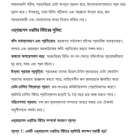
সমাধানগুলি সঠিক, স্বয়ংক্রিয় ডেটা সংগ্রহ প্রদান করে, উল্লেখযোগ্যভাবে শ্রম খরচ
হ্রাস করে। উপরন্তু, তারা বিলিং সঠিকতা এবং স্বচ্ছতা উন্নত করে, জল
সরবরাহকারী এবং ভোক্তাদের মধ্যে বিরোধ কমিয়ে দেয়।
ওয়্যারলেস ওয়াটার মিটারের সুবিধা:
ফাঁস সনাক্তকরণ এবং প্রতিরোধ
: ক্রমাগত পর্যবেক্ষণ ফাঁসের প্রাথমিক সনাক্তকরণ,
অপচয় এবং ব্যয়বহুল অবকাঠামোর ক্ষতি প্রতিরোধ করতে সক্ষম করে।
কমানো অপারেশনাল খরচ
: স্বয়ংক্রিয় রিডিং ঘন ঘন ক্ষেত্র পরিদর্শনের প্রয়োজনীয়তা
দূর করে, সময় এবং শ্রম বাঁচায়।
উন্নত গ্রাহক প্রবৃত্তি
: গ্রাহকরা তাদের রিয়েল-টাইম ব্যবহারের ডেটা মোবাইল
অ্যাপের মাধ্যমে অ্যাক্সেস করতে পারে, দায়িত্বশীল জল ব্যবহারকে উত্সাহিত করে৷
ডেটা-চালিত সিদ্ধান্ত গ্রহণ
: কম-পাওয়ার কমিউনিকেশন প্রোটোকলের কারণে
ব্যাটারি চালিত মিটার প্রতিস্থাপন ছাড়াই 5-10 বছর ধরে কাজ করতে পারে।
পরিবেশগত প্রভাব
: দক্ষ জল ব্যবস্থাপনা সম্পদের অপচয় কমায় এবং টেকসই
অনুশীলনকে সমর্থন করে।
ওয়্যারলেস ওয়াটার মিটার সম্পর্কে সাধারণ প্রশ্ন
প্রশ্ন 1: একটি ওয়্যারলেস ওয়াটার মিটারে ব্যাটারি কতক্ষণ স্থায়ী হয়?