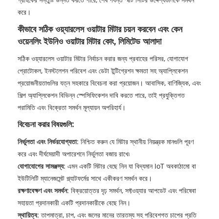
করে।
কীভাবে সঠিক ওয়্যারলেস ওয়াটার মিটার চয়ন করবেন এবং কেন
ওয়েনলিং ইউনিও ওয়াটার মিটার কোং, লিমিটেড আলাদা
সঠিক ওয়্যারলেস ওয়াটার মিটার নির্বাচন করার জন্য প্রবাহের পরিসর, যোগাযোগ
প্রোটোকল, ইনস্টলেশন পরিবেশ এবং ডেটা ইন্টিগ্রেশন ক্ষমতা সহ অ্যাপ্লিকেশন
প্রয়োজনীয়তাগুলির যত্ন সহকারে বিবেচনা করা প্রয়োজন। আবাসিক, বাণিজ্যিক, এবং
শিল্প অ্যাপ্লিকেশন বিভিন্ন স্পেসিফিকেশন দাবি করতে পারে, তাই প্রযুক্তিগত
পরামিতি এবং বিক্রেতা সমর্থন মূল্যায়ন অপরিহার্য।
বিবেচনা করার বিষয়গুলি:
নির্ভুলতা এবং নির্ভরযোগ্যতা
: নিশ্চিত করুন যে মিটার স্থানীয় নিয়ন্ত্রক মানগুলি পূরণ
করে এবং দীর্ঘমেয়াদী অপারেশনে নির্ভুলতা বজায় রাখে৷
যোগাযোগের সামঞ্জস্য
: এমন একটি মিটার বেছে নিন যা বিদ্যমান IoT অবকাঠামো বা
ইউটিলিটি ম্যানেজমেন্ট প্ল্যাটফর্মের সাথে একীকরণ সমর্থন করে।
রক্ষণাবেক্ষণ এবং সমর্থন
: বিক্রয়োত্তর দৃঢ় সমর্থন, সফ্টওয়্যার আপডেট এবং পরিষেবা
সহায়তা প্রদানকারী একটি প্রদানকারীকে বেছে নিন।
স্থায়িত্ব
: তাপমাত্রা, চাপ, এবং জলের মানের তারতম্য সহ পরিবেশগত চাপের প্রতি