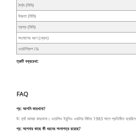
দৈর্ঘ্য (মিমি)
উচ্চতা (মিমি)
প্রস্থ (মিমি)
সংযোগের ধরণ (থ্রেড)
ওয়েটস্কিগ ï¼
ত্রুটি বক্ররেখা:
FAQ
প্র: আপনি কারখানা?
উ: হ্যাঁ আমরা কারখানা। ওয়েলিংং ইয়ুনিও ওয়াটার মিটার 1983 সালে প্রতিষ্ঠিত হয়েছ
প্র: আপনার কাছে কী ধরনের শংসাপত্র রয়েছে?