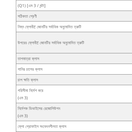
(Q1) [এম 3 / ঘন্টা]
সঠিকতা শ্রেণী
নিম্ন ফ্লোरेट জোনটির সর্বাধিক অনুমোদিত ত্রুটি
উপরের ফ্লোरेट জোনটির সর্বাধিক অনুমোদিত ত্রুটি
তাপমাত্রা ক্লাস
পানির চাপের ক্লাস
চাপ ক্ষতি ক্লাস
পরিসীমা নির্দেশ করে
(এম 3)
নির্দেশক ডিভাইসের রেজোলিউশন
(এম 3)
ফ্লো প্রোফাইল সংবেদনশীলতা ক্লাস