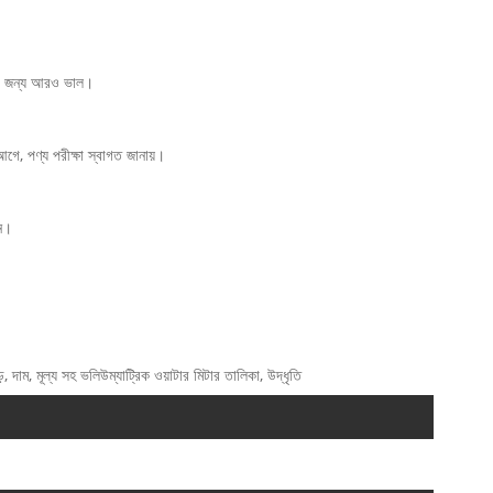
়ার জন্য আরও ভাল।
গে, পণ্য পরীক্ষা স্বাগত জানায়।
জন।
়, দাম, মূল্য সহ ভলিউম্যাট্রিক ওয়াটার মিটার তালিকা, উদ্ধৃতি