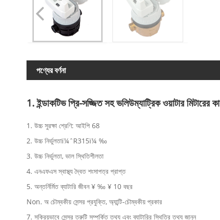
পণ্যের বর্ণনা
1. ইন্ডাকটিভ প্রি-সজ্জিত সহ ভলিউম্যাট্রিক ওয়াটার মিটারের কার্
1. উচ্চ সুরক্ষা শ্রেণি: আইপি 68
2. উচ্চ নির্ভুলতাï¼ˆR315ï¼ ‰
3. উচ্চ নির্ভুলতা, ভাল স্থিতিশীলতা
4. এনএফএস স্বাস্থ্য দ্বৈত শংসাপত্র প্রাপ্ত
5. অন্তর্নির্মিত ব্যাটারি জীবন ¥ ‰ ¥ 10 বছর
Non. অ চৌম্বকীয় সেন্সর প্রযুক্তি, অ্যান্টি-চৌম্বকীয় প্রকার
7. সক্রিয়ভাবে সেন্সর ত্রুটি সম্পর্কিত তথ্য এবং ব্যাটারির স্থিতির তথ্য জানুন