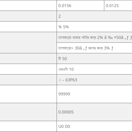
0.0156
0.0125
2
% 5%
তাপমাত্রা থাকার পানির জন্য 2% â ‰ ¤50â „ƒ 
তাপমাত্রা> 30â „ƒ জলের জন্য 3% ƒ
টি 50
এমএপি 10
। – 63P63
99999
0.00005
U0 D0