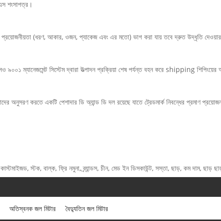
এস শংসাপত্র।
্রয়োজনীয়তা (ধরণ, আকার, ওজন, প্যাকেজ এবং এর মতো) ভাগ করা যায় তবে দ্রুত উদ্ধৃতি দেওয
 ৯০০১ ম্যানেজমেন্ট সিস্টেম দ্বারা উত্পাদন প্রক্রিয়া শেষ পর্যন্ত বহন করে shipping শিপিংয়ের আ
মাদের অনুসরণ করতে একটি পেশাদার ডি অ্যান্ড ডি দল রয়েছে যাতে ট্রেডমার্ক নিবন্ধের প্রমাণ প্রয়ো
্টমাইজড, স্টক, বাল্ক, ফ্রি নমুনা, ব্র্যান্ডস, চীন, মেড ইন ডিসকাউন্ট, সস্তা, ছাড়, কম দাম, ছাড় ছাড
অতিস্বনক জল মিটার
বৈদ্যুতিন জল মিটার