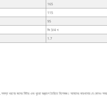
165
115
95
জি 3/4 খ
1.7
িল, সমস্ত ধরণের জলের মিটার এবং খুচরা যন্ত্রাংশ তৈরিতে বিশেষজ্ঞ। আমাদের কারখানায় যে কোনও সম