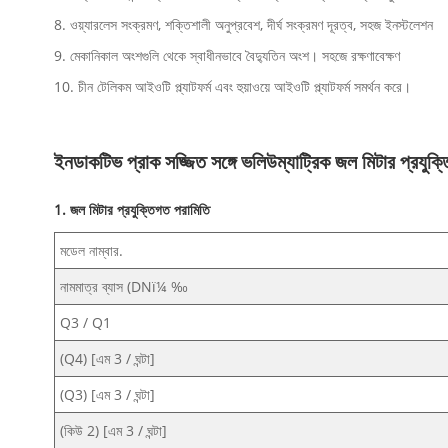
8. ওয়্যারলেস সংক্রমণ, শক্তিশালী অনুপ্রবেশ, দীর্ঘ সংক্রমণ দূরত্ব, সহজ ইনস্টলেশন
9. মেকানিকাল অংশগুলি থেকে স্বাধীনভাবে বৈদ্যুতিন অংশ। সহজে রক্ষণাবেক্ষণ
10. চীন টেলিকম আইওটি প্ল্যাটফর্ম এবং হুয়াওয়ে আইওটি প্ল্যাটফর্ম সমর্থন করে।
ইনডাকটিভ প্রাক সজ্জিত সঙ্গে ভলিউম্যাট্রিক জল মিটার প্রযুক্
1. জল মিটার প্রযুক্তিগত পরামিতি
মডেল নাম্বার.
নামমাত্র ব্যাস (DNï¼ ‰
Q3 / Q1
(Q4) [এম 3 / ঘন্টা]
(Q3) [এম 3 / ঘন্টা]
(কিউ 2) [এম 3 / ঘন্টা]