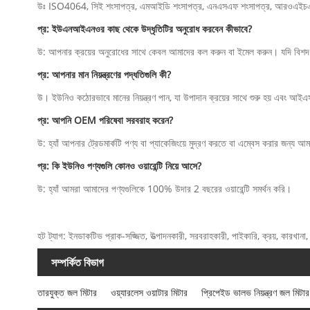
উঃ ISO4064, সিই শংসাপত্র, এমআইডি শংসাপত্র, এনএসএফ শংসাপত্র, আরওএইচ
প্র: ইউএনআইএনওর কাছ থেকে উদ্ধৃতিটির অনুরোধ করবেন কীভাবে?
উ: আপনার ক্রয়ের অনুরোধের সাথে কেবল আমাদের কল করুন বা ইমেল করুন। যদি বিশদ প
প্র: আপনার মান নিয়ন্ত্রণের পদ্ধতিগুলি কী?
উ। ইউনিও কঠোরভাবে মানের নিয়ন্ত্রণ পান, যা উপাদান ক্রয়ের সাথে শুরু হয় এবং আইএসও
প্র: আপনি OEM পরিষেবা সরবরাহ করেন?
উ: হ্যাঁ আপনার ট্রেডমার্কটি পণ্য বা প্যাকেজিংয়ে মুদ্রণ করতে বা এম্বেস করার জন্য আ
প্র: কি ইউনিও পণ্যগুলি কোনও ওয়ারেন্টি নিয়ে আসে?
উ: হ্যাঁ আমরা আমাদের পণ্যগুলিকে 100% উদার 2 বছরের ওয়ারেন্টি সমর্থন করি।
হট ট্যাগ: ইনডাকটিভ প্রাক-সজ্জিত, উত্পাদনকারী, সরবরাহকারী, পাইকারি, ক্রয়, কারখানা, কাস
সম্পর্কিত বিভাগ
তারযুক্ত জল মিটার
ওয়্যারলেস ওয়াটার মিটার
প্রিপেইড ভালভ নিয়ন্ত্রণ জল মিটার