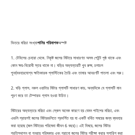
ভিতরে মরিচা সংখ্যা
পানির পরিমাপক
অস্পষ্ট
1. টেবিলের চেহারা থেকে. নিকৃষ্ট জলের মিটারে সাধারণত অসম পেইন্ট পৃষ্ঠ থাকে এবং
কোন ক্ষয়-বিরোধী স্তর থাকে না। ঘড়ির অভ্যন্তরটি খুব রুক্ষ, চলাচল
পুনর্ব্যবহারযোগ্য ক্ষতিকারক প্লাস্টিকের তৈরি এবং তামার আবরণটি পাতলা এবং সরু।
2. ঘড়ি গ্লাস. নকল ওয়াটার মিটার গ্লাসটি সাধারণ কাচ, অন্যদিকে যে গ্লাসটি মান
পূরণ করে তা টেম্পারড গ্লাস হওয়া উচিত।
মিটারের অভ্যন্তরে মরিচা এবং স্কেল অনেক কারণে হয় যেমন পাইপের মরিচা, এবং
এগুলি প্রায়শই জলের মিটারগুলিতে প্রদর্শিত হয় যা একটি বর্ধিত সময়ের জন্য ব্যবহার
করা হয়েছে (জল মিটারের পরিষেবা জীবন 6 বছর)। এই বিষয়ে, জলের মিটার
প্রতিস্থাপন বা পুনরায় পরিষ্কার এবং পুরানো জলের মিটার পরীক্ষা করার সুপারিশ করা