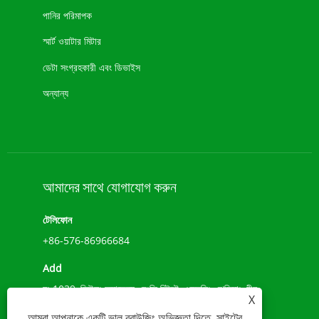
পানির পরিমাপক
স্মার্ট ওয়াটার মিটার
ডেটা সংগ্রহকারী এবং ডিভাইস
অন্যান্য
আমাদের সাথে যোগাযোগ করুন
টেলিফোন
+86-576-86966684
Add
নং 1039, জিউলং অ্যাভেন্যু, চেংক্সি স্ট্রিট, ওয়েনলিং, ঝেজিয়াং, চীন
X
(317500)
আমরা আপনাকে একটি ভাল ব্রাউজিং অভিজ্ঞতা দিতে, সাইটের