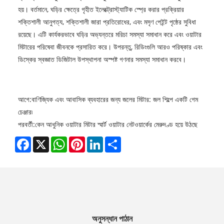
হয়। বর্তমানে, ঘড়ির ক্ষেত্রে গৃহীত ইলেক্ট্রোস্ট্যাটিক স্প্রে করার প্রক্রিয়ার
শক্তিশালী আনুগত্য, শক্তিশালী জারা প্রতিরোধের, এবং মসৃণ পেইন্ট পৃষ্ঠের সুবিধা
রয়েছে। এটি কার্যকরভাবে ঘড়ির অভ্যন্তরে মরিচা সমস্যা সমাধান করে এবং ওয়াটার
মিটারের পরিষেবা জীবনকে প্রসারিত করে। উপরন্তু, রিডিংগুলি আরও পরিষ্কার এবং
ডিস্কের স্বজ্ঞাত ডিজিটাল উপস্থাপনা অস্পষ্ট গণনার সমস্যা সমাধান করবে।
আগে:
বাণিজ্যিক এবং আবাসিক ব্যবহারের জন্য জলের মিটার: জল শিল্পে একটি গেম
চেঞ্জার৷
পরবর্তী:
কেন আধুনিক ওয়াটার মিটার স্মার্ট ওয়াটার নেটওয়ার্কের মেরুদণ্ড হয়ে উঠছে
Facebook
X
WhatsApp
Pinterest
LinkedIn
Share
অনুসন্ধান পাঠান