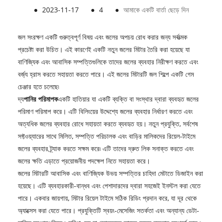
●
2023-11-17
●
4
●
আমাকে একটি বার্তা ছেড়ে দিন
জল সংরক্ষণ একটি গুরুত্বপূর্ণ বিষয় এবং জলের অপচয় রোধ করার জন্য সর্বাত্মক
প্রচেষ্টা করা উচিত। এই কারণেই একটি নতুন জলের মিটার তৈরি করা হয়েছে যা
বাণিজ্যিক এবং আবাসিক সম্পত্তিগুলিকে তাদের জলের ব্যবহার নিরীক্ষণ করতে এবং
বর্জ্য হ্রাস করতে সহায়তা করতে পারে। এই জলের মিটারটি জল শিল্পে একটি গেম
চেঞ্জার হতে চলেছে৷
দ্য
পানির পরিমাপক
একটি হাতিয়ার যা একটি ব্যক্তি বা সংস্থার দ্বারা ব্যবহৃত জলের
পরিমাণ পরিমাপ করে। এটি বিলিংয়ের উদ্দেশ্যে জলের ব্যবহার নির্ধারণ করতে এবং
অত্যধিক জলের ব্যবহার রোধে সহায়তা করতে ব্যবহৃত হয়। নতুন প্রযুক্তি, সর্বশেষ
সফ্টওয়্যারের সাথে মিলিত, সম্পত্তি পরিচালক এবং বাড়ির মালিকদের রিয়েল-টাইমে
জলের ব্যবহার ট্র্যাক করতে সক্ষম করে৷ এটি তাদের দ্রুত লিক সনাক্ত করতে এবং
জলের ক্ষতি এড়াতে প্রয়োজনীয় পদক্ষেপ নিতে সহায়তা করে।
জলের মিটারটি আবাসিক এবং বাণিজ্যিক উভয় সম্পত্তির চাহিদা মেটাতে ডিজাইন করা
হয়েছে। এটি ব্যবহারকারী-বান্ধব এবং পেশাদারদের দ্বারা সহজেই ইনস্টল করা যেতে
পারে। একবার জায়গায়, মিটার রিয়েল টাইমে সঠিক রিডিং প্রদান করে, যা দূর থেকে
অ্যাক্সেস করা যেতে পারে। প্রযুক্তিটি স্বয়ং-মেসেজিং সতর্কতা এবং অন্যান্য ডেটা-