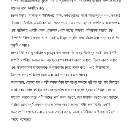
চালিত সরঞ্জামগুলিকেও সুবিধা দেয় যা গ্রাহকদের তাদের জলের ব্যবহার সম্পর্কে আরও
সচেতন হতে উত্সাহিত করে।
জলের মিটার বেশিরভাগ ইউটিলিটি বিলিং সফ্টওয়্যারের সাথে সামঞ্জস্যপূর্ণ এবং সহজেই
বিদ্যমান সিস্টেমে একত্রিত করা যেতে পারে। এর মানে হল যে সম্পত্তি ব্যবস্থাপক
এবং বাসিন্দারা একটি একক প্ল্যাটফর্ম থেকে জলের ব্যবহার পরিচালনা করতে এবং
বিলগুলি নিরীক্ষণ করতে পারে। এই একীভূত পদ্ধতি সময় বাঁচায় এবং সম্ভাব্য বিলিং
ত্রুটি এড়ায়।
জলের মিটারের সুবিধাগুলি শুধুমাত্র জল সংরক্ষণের মধ্যে সীমাবদ্ধ নয়। ডিভাইসটি
সম্পত্তি পরিচালকদের জল ব্যবহারের প্রবণতা সনাক্ত করতে, লিক সনাক্ত করতে
এবং রক্ষণাবেক্ষণ কার্যক্রমকে অগ্রাধিকার দিতে সক্ষম করে। এটি দীর্ঘমেয়াদে
উল্লেখযোগ্য পরিমাণে সময় এবং অর্থ সাশ্রয় করতে পারে।
উপসংহারে, যেহেতু জল একটি ক্রমবর্ধমান দুষ্প্রাপ্য সম্পদে পরিণত হয়, জল মিটারের
মতো সরঞ্জামগুলি ব্যক্তি এবং সংস্থাগুলিকে তাদের জলের ব্যবহার নিয়ন্ত্রণ করতে
সহায়তা করতে পারে৷ এটি তাদের অর্থ সঞ্চয় করতে, জল সংরক্ষণ করতে এবং গ্রহকে
বাঁচাতে গুরুত্বপূর্ণ অবদান রাখতে সক্ষম করে। জলের মিটার জল শিল্পের একটি
গুরুত্বপূর্ণ সংযোজন এবং লোকেরা তাদের জলের ব্যবহার নিরীক্ষণের উপায় পরিবর্তন
করতে প্রস্তুত৷