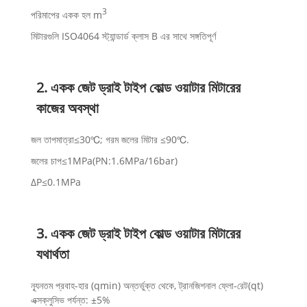
3
পরিমাপের একক হল m
মিটারগুলি ISO4064 স্ট্যান্ডার্ড ক্লাস B এর সাথে সঙ্গতিপূর্ণ
2. একক জেট ড্রাই টাইপ কোল্ড ওয়াটার মিটারের
কাজের অবস্থা
জল তাপমাত্রা≤30℃; গরম জলের মিটার ≤90℃.
জলের চাপ≤1MPa(PN:1.6MPa/16bar)
ΔP≤0.1MPa
3. একক জেট ড্রাই টাইপ কোল্ড ওয়াটার মিটারের
যথার্থতা
ন্যূনতম প্রবাহ-হার (qmin) অন্তর্ভুক্ত থেকে, ট্রানজিশনাল ফ্লো-রেট(qt)
এক্সক্লুসিভ পর্যন্ত: ±5%