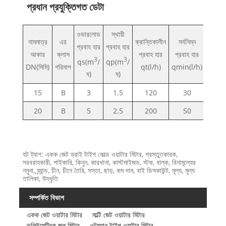
প্রধান প্রযুক্তিগত ডেটা
ওভারলোড
স্থায়ী
নামমাত্র
এর
ক্রান্তিকালীন
সর্বনিম্ন
প্রবাহ হার
প্রবাহ হার
আকার
ক্লাস
প্রবাহ হার
প্রবাহ হার
3
3
qs(m
/
qp(m
/
DN(মিমি)
পরিমাপ
qt(l/h)
qmin(l/h)
ঘ)
ঘ)
15
B
3
1.5
120
30
20
B
5
2.5
200
50
হট ট্যাগ: একক জেট ড্রাই টাইপ কোল্ড ওয়াটার মিটার, প্রস্তুতকারক,
সরবরাহকারী, পাইকারি, কিনুন, কারখানা, কাস্টমাইজড, স্টক, বাল্ক, বিনামূল্যের
নমুনা, ব্র্যান্ড, চীন, চীনে তৈরি, সস্তা, ছাড়, কম দাম, বাই ডিসকাউন্ট, মূল্য, মূল্য
তালিকা, উদ্ধৃতি
সম্পর্কিত বিভাগ
একক জেট ওয়াটার মিটার
মাল্টি জেট ওয়াটার মিটার
ভলিউমেট্রিক জল মিটার
ওল্টম্যান টাইপ ওয়াটার মিটার