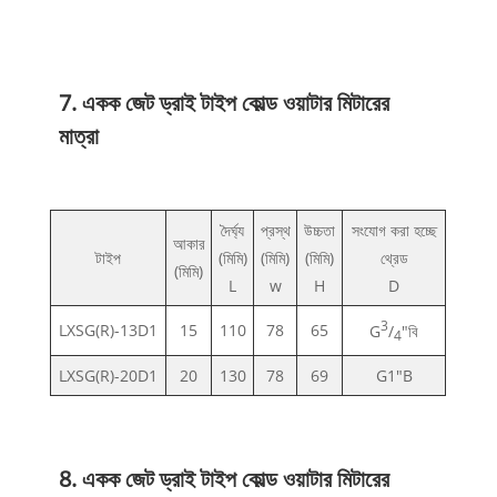
7. একক জেট ড্রাই টাইপ কোল্ড ওয়াটার মিটারের
মাত্রা
দৈর্ঘ্য
প্রস্থ
উচ্চতা
সংযোগ করা হচ্ছে
আকার
টাইপ
(মিমি)
(মিমি)
(মিমি)
থ্রেড
(মিমি)
L
w
H
D
3
LXSG(R)-13D1
15
110
78
65
G
/
"বি
4
LXSG(R)-20D1
20
130
78
69
G1"B
8. একক জেট ড্রাই টাইপ কোল্ড ওয়াটার মিটারের