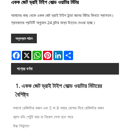
একক জেট ড্রাই টাইপ কোল্ড ওয়াটার মিটার
আমাদের কাছ থেকে একক জেট ড্রাই টাইপ ঠান্ডা জলের মিটার কিনতে স্বাগতম।
গ্রাহকদের প্রতিটি অনুরোধ 24 ঘন্টার মধ্যে উত্তর দেওয়া হচ্ছে।
অনুসন্ধান পাঠান
Facebook
X
WhatsApp
Pinterest
LinkedIn
Share
পণ্যের বর্ণনা
1. একক জেট ড্রাই টাইপ কোল্ড ওয়াটার মিটারের
বৈশিষ্ট্য
শুকনো রেজিস্টার করুন এবং 5 বা 8 নম্বর রোলার দিয়ে রেজিস্টার করুন
ব্রাস বডি পেইন্ট করা বা নিকেল লেপা হতে পারে
উচ্চ নির্ভুলতা