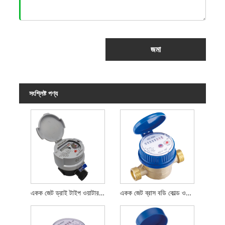
জমা
সংশ্লিষ্ট পণ্য
একক জেট ড্রাই টাইপ ওয়াটার মিটার (তামার গ্লাস রেজিস্টার সহ)
একক জেট ব্রাস বডি কোল্ড ওয়াটার মিটার