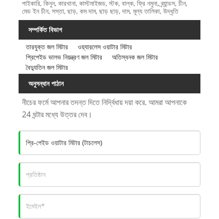
পাইকারি, কিনুন, কারখানা, কাস্টমাইজড, স্টক, বাল্ক, ফ্রি নমুনা, ব্র্যান্ডস, চীন,
মেড ইন চীন, সস্তা, ছাড়, কম দাম, ছাড় ছাড়, দাম, মূল্য তালিকা, উদ্ধৃতি
সম্পর্কিত বিভাগ
তারযুক্ত জল মিটার
ওয়্যারলেস ওয়াটার মিটার
প্রিপেইড ভালভ নিয়ন্ত্রণ জল মিটার
অতিস্বনক জল মিটার
বৈদ্যুতিন জল মিটার
অনুসন্ধান পাঠান
নীচের ফর্মে আপনার তদন্ত দিতে নির্দ্বিধায় দয়া করে. আমরা আপনাকে
24 ঘন্টার মধ্যে উত্তর দেব।