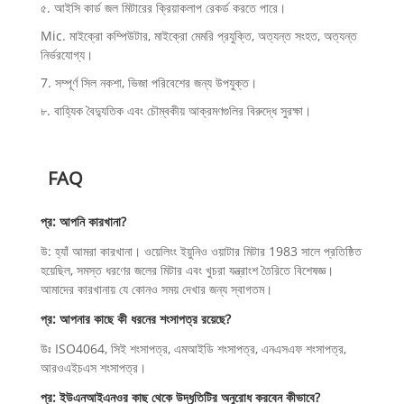
৫. আইসি কার্ড জল মিটারের ক্রিয়াকলাপ রেকর্ড করতে পারে।
Mic. মাইক্রো কম্পিউটার, মাইক্রো মেমরি প্রযুক্তি, অত্যন্ত সংহত, অত্যন্ত
নির্ভরযোগ্য।
7. সম্পূর্ণ সিল নকশা, ভিজা পরিবেশের জন্য উপযুক্ত।
৮. বাহ্যিক বৈদ্যুতিক এবং চৌম্বকীয় আক্রমণগুলির বিরুদ্ধে সুরক্ষা।
FAQ
প্র: আপনি কারখানা?
উ: হ্যাঁ আমরা কারখানা। ওয়েলিংং ইয়ুনিও ওয়াটার মিটার 1983 সালে প্রতিষ্ঠিত
হয়েছিল, সমস্ত ধরণের জলের মিটার এবং খুচরা যন্ত্রাংশ তৈরিতে বিশেষজ্ঞ।
আমাদের কারখানায় যে কোনও সময় দেখার জন্য স্বাগতম।
প্র: আপনার কাছে কী ধরনের শংসাপত্র রয়েছে?
উঃ ISO4064, সিই শংসাপত্র, এমআইডি শংসাপত্র, এনএসএফ শংসাপত্র,
আরওএইচএস শংসাপত্র।
প্র: ইউএনআইএনওর কাছ থেকে উদ্ধৃতিটির অনুরোধ করবেন কীভাবে?