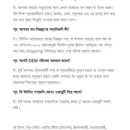
উ: আপনার ক্রয়ের অনুরোধের সাথে কেবল আমাদের কল করুন বা ইমেল করুন।
যদি বিশদ প্রয়োজনীয়তা (ধরণ, আকার, ওজন, প্যাকেজ এবং এর মতো) ভাগ করা
যায় তবে দ্রুত উদ্ধৃতি দেওয়ার জন্য আরও ভাল।
প্র: আপনার মান নিয়ন্ত্রণের পদ্ধতিগুলি কী?
উ। ইউনিও কঠোরভাবে মানের নিয়ন্ত্রণ পান, যা উপাদান ক্রয়ের সাথে শুরু হয়
এবং আইএসও ৯০০১ ম্যানেজমেন্ট সিস্টেম দ্বারা উত্পাদন প্রক্রিয়া শেষ পর্যন্ত
বহন করে shipping শিপিংয়ের আগে, পণ্য পরীক্ষা স্বাগত জানায়।
প্র: আপনি OEM পরিষেবা সরবরাহ করেন?
উ: হ্যাঁ আপনার ট্রেডমার্কটি পণ্য বা প্যাকেজিংয়ে মুদ্রণ করতে বা এম্বেস করার
জন্য আমাদের অনুসরণ করতে একটি পেশাদার ডি অ্যান্ড ডি দল রয়েছে যাতে
ট্রেডমার্ক নিবন্ধের প্রমাণ প্রয়োজন।
প্র: কি ইউনিও পণ্যগুলি কোনও ওয়ারেন্টি নিয়ে আসে?
উ: হ্যাঁ আমরা আমাদের পণ্যগুলিকে 100% উদার 2 বছরের ওয়ারেন্টি সমর্থন
করি।
হট ট্যাগ: প্রি-পেইড ওয়াটার মিটার (টাচলেস), উত্পাদনকারী, সরবরাহকারী,