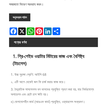
সময়মতো বিতরণ সরবরাহ করব।
অনুসন্ধান পাঠান
Facebook
X
WhatsApp
Pinterest
LinkedIn
Share
পণ্যের বর্ণনা
1. প্রি-পেইড ওয়াটার মিটারের কাজ এবং বৈশিষ্ট্য
(টাচলেস)
1. উচ্চ সুরক্ষা শ্রেণি: আইপি 68
২. এটি আগে থেকেই জল ফি চার্জ করার কাজ করে।
3. বৈদ্যুতিক সাসপেনশন বল ভালভের প্রযুক্তি গ্রহণ করা হয়, যার নির্ভরযোগ্য
অপারেশন এবং ছোট চাপ ক্ষতি হয়।
৪) যোগাযোগহীন কার্ড (আরএফ কার্ড) প্রযুক্তি, ওয়্যারলেস সংক্রমণ।