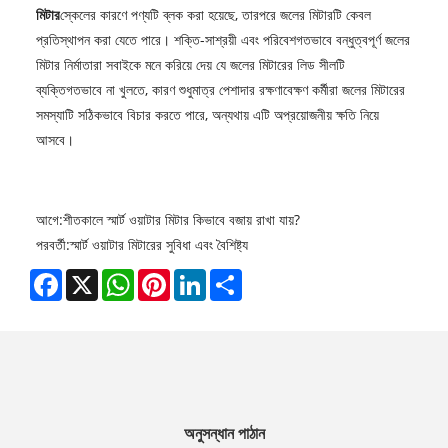
মিটার
স্কেলের কারণে পণ্যটি ব্লক করা হয়েছে, তারপরে জলের মিটারটি কেবল
প্রতিস্থাপন করা যেতে পারে। শক্তি-সাশ্রয়ী এবং পরিবেশগতভাবে বন্ধুত্বপূর্ণ জলের
মিটার নির্মাতারা সবাইকে মনে করিয়ে দেয় যে জলের মিটারের লিড সীলটি
ব্যক্তিগতভাবে না খুলতে, কারণ শুধুমাত্র পেশাদার রক্ষণাবেক্ষণ কর্মীরা জলের মিটারের
সমস্যাটি সঠিকভাবে বিচার করতে পারে, অন্যথায় এটি অপ্রয়োজনীয় ক্ষতি নিয়ে
আসবে।
আগে:
শীতকালে স্মার্ট ওয়াটার মিটার কিভাবে বজায় রাখা যায়?
পরবর্তী:
স্মার্ট ওয়াটার মিটারের সুবিধা এবং বৈশিষ্ট্য
Facebook
X
WhatsApp
Pinterest
LinkedIn
Share
অনুসন্ধান পাঠান