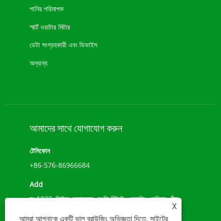
পানির পরিমাপক
স্মার্ট ওয়াটার মিটার
ডেটা সংগ্রহকারী এবং ডিভাইস
অন্যান্য
আমাদের সাথে যোগাযোগ করুন
টেলিফোন
+86-576-86966684
Add
নং 1039, জিউলং অ্যাভেন্যু, চেংক্সি স্ট্রিট, ওয়েনলিং, ঝেজিয়াং, চীন
X
(317500)
আমরা আপনাকে একটি ভাল ব্রাউজিং অভিজ্ঞতা দিতে, সাইটের