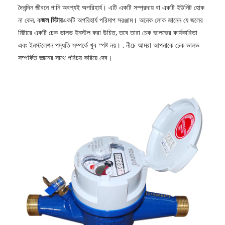
দৈনন্দিন জীবনে পানি অবশ্যই অপরিহার্য। এটি একটি সম্প্রদায় বা একটি ইউনিট হোক
না কেন, ক
জল মিটার
একটি অপরিহার্য পরিমাপ সরঞ্জাম। অনেক লোক জানেন যে জলের
মিটারে একটি চেক ভালভ ইনস্টল করা উচিত, তবে তারা চেক ভালভের কার্যকারিতা
এবং ইনস্টলেশন পদ্ধতি সম্পর্কে খুব স্পষ্ট নয়। , নীচে আমরা আপনাকে চেক ভালভ
সম্পর্কিত জ্ঞানের সাথে পরিচয় করিয়ে দেব।