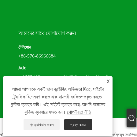
আমাদের সাথে যোগাযোগ করুন
টেলিফোন
+86-576-86966684
Add
নং 1039, জিউলং অ্যাভেন্যু, চেংক্সি স্ট্রিট, ওয়েনলিং, ঝেজিয়াং, চীন
X
(317500)
আমরা আপনাকে একটি ভাল ব্রাউজিং অভিজ্ঞতা দিতে, সাইটের
ই-মেইল
ট্র্যাফিক বিশ্লেষণ করতে এবং সামগ্রী ব্যক্তিগতকৃত করতে
কুকিজ ব্যবহার করি। এই সাইটটি ব্যবহার করে, আপনি আমাদের
sales@younio.com
কুকিজ ব্যবহারে সম্মত হন।
গোপনীয়তা নীতি
প্রত্যাখ্যান করুন
গ্রহণ করুন
Links
Sitemap
RSS
XML
গোপনীয়তা নীতি
কপিরাইট 2020 WENLING YOUNIO WATER METER CO., LTD সর্বস্বত্ব সংরক্ষিত৷