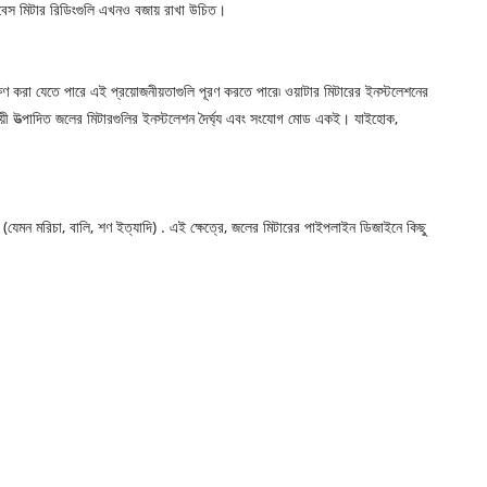
র বেস মিটার রিডিংগুলি এখনও বজায় রাখা উচিত।
ণ করা যেতে পারে এই প্রয়োজনীয়তাগুলি পূরণ করতে পারে৷ ওয়াটার মিটারের ইনস্টলেশনের
য়ী উত্পাদিত জলের মিটারগুলির ইনস্টলেশন দৈর্ঘ্য এবং সংযোগ মোড একই। যাইহোক,
 (যেমন মরিচা, বালি, শণ ইত্যাদি) . এই ক্ষেত্রে, জলের মিটারের পাইপলাইন ডিজাইনে কিছু