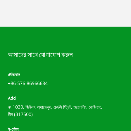
আমাদের সাথে যোগাযোগ করুন
টেলিফোন
+86-576-86966684
Add
নং 1039, জিউলং অ্যাভেন্যু, চেংক্সি স্ট্রিট, ওয়েনলিং, ঝেজিয়াং,
চীন (317500)
ই-মেইল