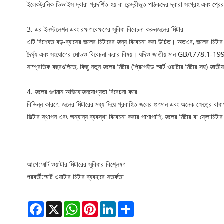
ইলেকট্রনিক ডিভাইস দ্বারা প্রদর্শিত হয় বা কেন্দ্রীভূত পাঠকদের দ্বারা সংগ্রহ এবং প
3. এর ইনস্টলেশন এবং রক্ষণাবেক্ষণের সুবিধা বিবেচনা করুন
জলের মিটার
এটি বিশেষত বড়-ব্যাসের জলের মিটারের জন্য বিবেচনা করা উচিত। অতএব, জলের মিটার (যেম
দৈর্ঘ্য এবং সংযোগের মোডও বিবেচনা করার বিষয়। যদিও জাতীয় মান GB/t778.1-1996-এর
সাম্প্রতিক বছরগুলিতে, কিছু নতুন জলের মিটার (প্রিপেইড স্মার্ট ওয়াটার মিটার সহ) জাতীয়
4. জলের গুণমান অভিযোজনযোগ্যতা বিবেচনা করে
বিভিন্ন কারণে, জলের মিটারের মধ্য দিয়ে প্রবাহিত জলের গুণমান এবং অনেক ক্ষেত্রে বা
ফিল্টার স্থাপন এবং অন্যান্য ব্যবস্থা বিবেচনা করার পাশাপাশি, জলের মিটার বা ফ্লোমিট
আগে:
স্মার্ট ওয়াটার মিটারের সুবিধার বিশ্লেষণ
পরবর্তী:
স্মার্ট ওয়াটার মিটার ব্যবহারে সতর্কতা
Facebook
X
WhatsApp
Pinterest
LinkedIn
Share