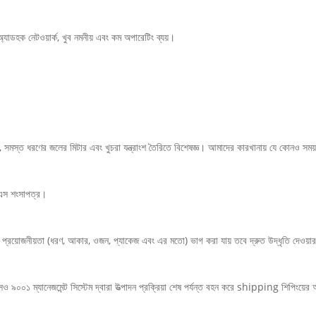
্যাডহক নেটওয়ার্ক, খুব নমনীয় এবং কম অপারেটিং ব্যয়।
িল, সমস্ত ধরণের জলের মিটার এবং খুচরা যন্ত্রাংশ তৈরিতে বিশেষজ্ঞ। আমাদের কারখানায় যে কোনও সম
এস শংসাপত্র।
্রয়োজনীয়তা (ধরণ, আকার, ওজন, প্যাকেজ এবং এর মতো) ভাগ করা যায় তবে দ্রুত উদ্ধৃতি দেওয
 ৯০০১ ম্যানেজমেন্ট সিস্টেম দ্বারা উত্পাদন প্রক্রিয়া শেষ পর্যন্ত বহন করে shipping শিপিংয়ের আ