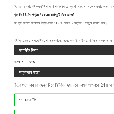
উ: হ্যাঁ আপনার ট্রেডমার্কটি পণ্য বা প্যাকেজিংয়ে মুদ্রণ করতে বা এম্বেস করার জন্য আ
প্র: কি ইউনিও পণ্যগুলি কোনও ওয়ারেন্টি নিয়ে আসে?
উ: হ্যাঁ আমরা আমাদের পণ্যগুলিকে 100% উদার 2 বছরের ওয়ারেন্টি সমর্থন করি।
হট ট্যাগ: লোরা কনসেন্টেটর, প্রস্তুতকারক, সরবরাহকারী, পাইকার, পাইকার, কারখানা, কাস্টমাই
সম্পর্কিত বিভাগ
সংগ্রাহক
সেন্সর
অনুসন্ধান পাঠান
নীচের ফর্মে আপনার তদন্ত দিতে নির্দ্বিধায় দয়া করে. আমরা আপনাকে 24 ঘন্টার