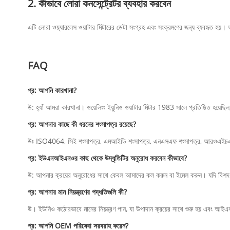
2. কীভাবে লোরা কনসেন্ট্রেটর ব্যবহার করবেন
এটি লোরা ওয়্যারলেস ওয়াটার মিটারের ডেটা সংগ্রহ এবং সংক্রমণের জন্য ব্যবহৃত হয়। অ
FAQ
প্র: আপনি কারখানা?
উ: হ্যাঁ আমরা কারখানা। ওয়েলিংং ইয়ুনিও ওয়াটার মিটার 1983 সালে প্রতিষ্ঠিত হয়েছ
প্র: আপনার কাছে কী ধরনের শংসাপত্র রয়েছে?
উঃ ISO4064, সিই শংসাপত্র, এমআইডি শংসাপত্র, এনএসএফ শংসাপত্র, আরওএইচ
প্র: ইউএনআইএনওর কাছ থেকে উদ্ধৃতিটির অনুরোধ করবেন কীভাবে?
উ: আপনার ক্রয়ের অনুরোধের সাথে কেবল আমাদের কল করুন বা ইমেল করুন। যদি বিশদ প
প্র: আপনার মান নিয়ন্ত্রণের পদ্ধতিগুলি কী?
উ। ইউনিও কঠোরভাবে মানের নিয়ন্ত্রণ পান, যা উপাদান ক্রয়ের সাথে শুরু হয় এবং আইএসও
প্র: আপনি OEM পরিষেবা সরবরাহ করেন?