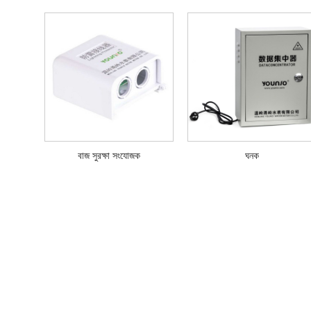
বাজ সুরক্ষা সংযোজক
ঘনক