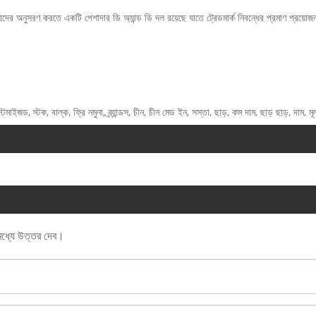
মাদের অনুসরণ করতে একটি পেশাদার ডি অ্যান্ড ডি দল রয়েছে যাতে ট্রেডমার্ক নিবন্ধের প্রমাণ প্রয়ো
জড, স্টক, বাল্ক, ফ্রি নমুনা, ব্র্যান্ডস, চীন, চীন মেড ইন, সস্তা, ছাড়, কম দাম, ছাড় ছাড়, দাম, মূ
 মধ্যে উত্তর দেব।