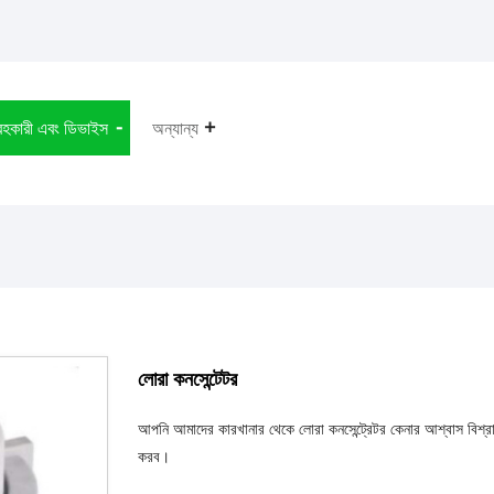
রহকারী এবং ডিভাইস
অন্যান্য
লোরা কনসেন্টেটর
আপনি আমাদের কারখানার থেকে লোরা কনসেন্ট্রেটর কেনার আশ্বাস বিশ্
করব।